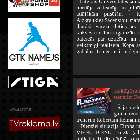
Latvijas Universitātes jaun
noritēja veiksmīgi un pilnī
attālākām pilsētām - R
Aizkraukles.Sacensību mara
daudzi varēja doties uz 
laiks.Sacensību organizātor
pateicās par uzticību, un
veiksmīgi realizēja. Kopā sa
gabalas. Tomēr tas ir pēdējo 
Kuldīgā not
trenerim R
Šajā nedēļ
ATBALSTĪTĀJI
galda teni
trenerim Robertam Reimanim.
Diemžēl situācija Eiropā un 
VIENU DIENU. 16-39 gadu
pulksten 10:00, pārējās vec