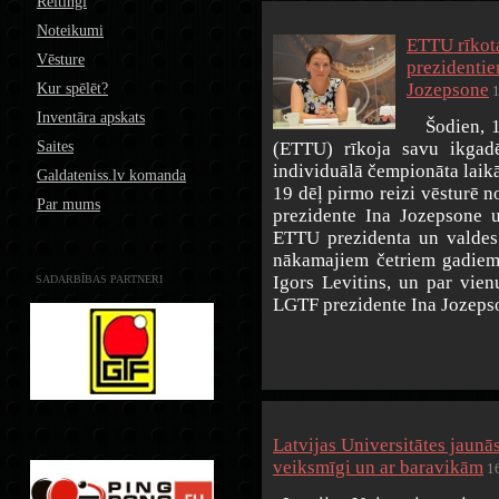
Reitingi
Noteikumi
ETTU rīkota
Vēsture
prezidentie
Jozepsone
Kur spēlēt?
1
Inventāra apskats
Šodien, 16
Saites
(ETTU) rīkoja savu ikgadē
individuālā čempionāta laik
Galdateniss.lv komanda
19 dēļ pirmo reizi vēsturē n
Par mums
prezidente Ina Jozepsone u
ETTU prezidenta un valdes
nākamajiem četriem gadiem t
Igors Levitins, un par vie
SADARBĪBAS PARTNERI
LGTF prezidente Ina Jozeps
Latvijas Universitātes jaunā
veiksmīgi un ar baravikām
16