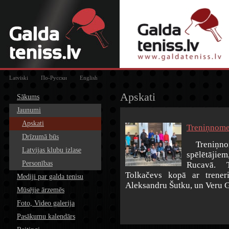
Latviski
По-Русски
English
Apskati
Sākums
Jaunumi
Apskati
Treniņnome
Drīzumā būs
Treniņnom
Latvijas klubu izlase
spēlētājie
Personības
Rucavā. T
Tolkačevs kopā ar treneri
Mediji par galda tenisu
Aleksandru Šutku, un Veru G
Mūsējie ārzemēs
Foto, Video galerija
Pasākumu kalendārs