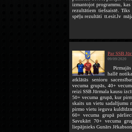
izmantojot programmu, kas 
rezultātiem tiešsaistē. Tik
spēļu rezultāti tt.esit.lv māj
Par SSB Jū
09/09/2020
Pirmajās s
hallē notik
atklātās senioru sacensīb
vecuma grupās, 40+ vecuma 
reizi SSB Jūrmala kausu izcī
50+ vecuma grupā, kur pirmo
skaits un vietu sadalījumu 
pirmo vietu ieguva kuldīdzn
60+ vecuma grupā pārlieci
Savukārt 70+ vecuma gru
liepājnieks Gunārs Jēkabson