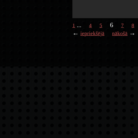
...
6
1
4
5
7
8
←
→
iepriekšējā
nākošā