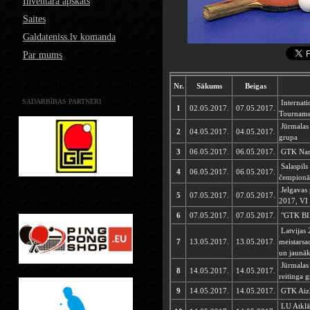
Inventāra apskats
Saites
Galdateniss.lv komanda
Par mums
Nr.
Sākums
Beigas
SADARBĪBAS PARTNERI
Internati
1
02.05.2017.
07.05.2017.
Tourname
Jūrmalas 
2
04.05.2017.
04.05.2017.
grupa
3
06.05.2017.
06.05.2017.
GTK Name
Salaspils
4
06.05.2017.
06.05.2017.
čempionāt
Jelgavas 
5
07.05.2017.
07.05.2017.
2017, VI 
6
07.05.2017.
07.05.2017.
"GTK BIR
Latvijas 
7
13.05.2017.
13.05.2017.
meistarsa
un jaunāk
Jūrmalas 
8
14.05.2017.
14.05.2017.
reitinga 
9
14.05.2017.
14.05.2017.
GTK Aizk
LU Atklāt