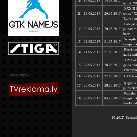
10
14.05.2017.
14.05.2017.
tenisā 20
XXXIII S
11
19.05.2017.
20.05.2017.
teniss / 
Table Ten
Latvijas 
12
20.05.2017.
20.05.2017.
jaunatnes
kārta
Salaspils
13
21.05.2017.
21.05.2017.
čempionāt
Rēzeknes 
14
21.05.2017.
21.05.2017.
galda teni
XIV Balti
15
27.05.2017.
28.05.2017.
galda teni
Champion
ATBALSTĪTĀJI
16
27.05.2017.
27.05.2017.
GTK Name
Ķeguma n
17
28.05.2017.
28.05.2017.
jauniešiem
Pasaules 
18
29.05.2017.
05.06.2017.
čempionāt
World Ta
05.2017. Sacens