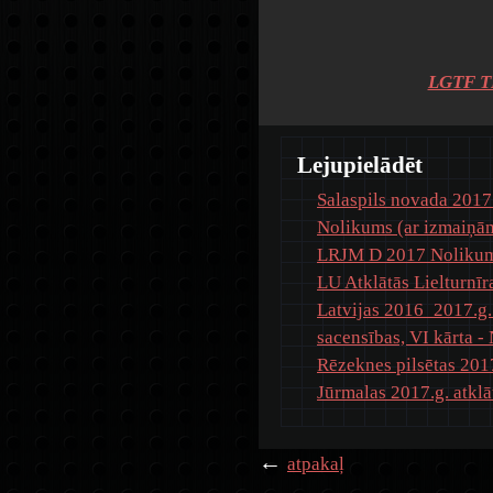
LGTF 
Lejupielādēt
Salaspils novada 2017.
Nolikums (ar izmaiņā
LRJM D 2017 Noliku
LU Atklātās Lielturnīr
Latvijas 2016_2017.g.
sacensības, VI kārta -
Rēzeknes pilsētas 2017
Jūrmalas 2017.g. atklā
←
atpakaļ