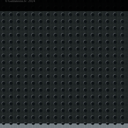
© Galdateniss.lv: 2024