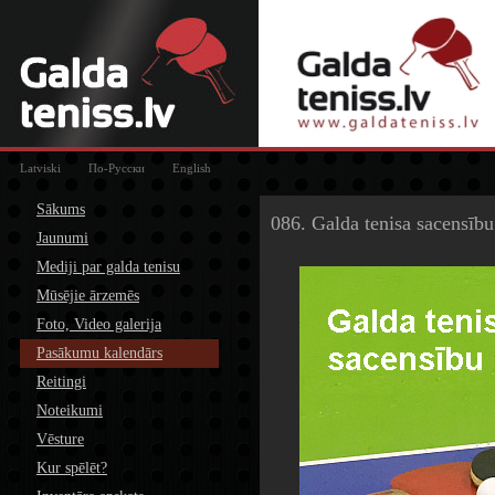
Latviski
По-Русски
English
Sākums
086. Galda tenisa sacensību
Jaunumi
Mediji par galda tenisu
Mūsējie ārzemēs
Foto, Video galerija
Pasākumu kalendārs
Reitingi
Noteikumi
Vēsture
Kur spēlēt?