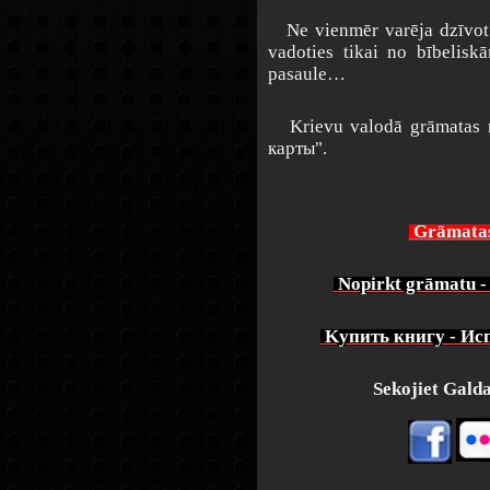
Ne vienmēr varēja dzīvot un
vadoties tikai no bībelisk
pasaule…
Krievu valodā grāmatas 
карты".
Grāmatas
Nopirkt grāmatu - 
Kупить книгу - Ис
Sekojiet Galdat