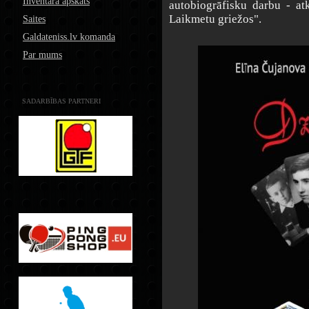
Inventāra apskats
autobiogrāfisku darbu - at
Laikmetu griežos".
Saites
Galdateniss.lv komanda
Par mums
SADARBĪBAS PARTNERI