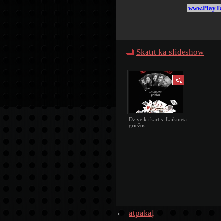
www.PlayTa
Skatīt kā slideshow
Dzīve kā kārtis. Laikmeta
griežos.
←
atpakaļ