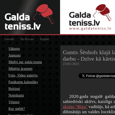
Latviski
По-Русски
English
Sākums
Guntis Šēnhofs klajā l
Jaunumi
darbu - Dzīve kā kārti
Mediji par galda tenisu
23/01/2021
Mūsējie ārzemēs
Foto, Video galerija
Pasākumu kalendārs
Reitingi
Noteikumi
2020.gada nogalē galda te
sabiedriski aktīvs, kaislīgs 
Vēsture
skolas "Rīga"
vadītājs, kā ar
Kur spēlēt?
dibinātājs un valdes locekli