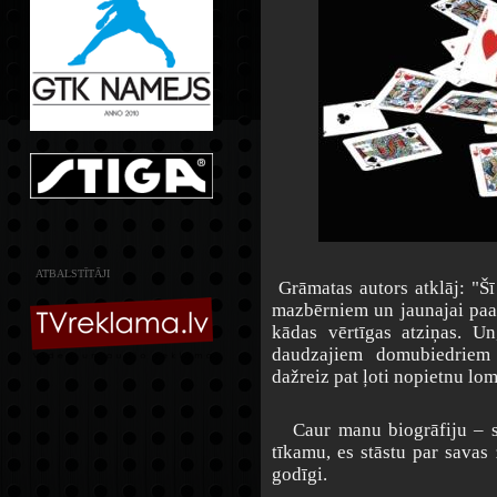
ATBALSTĪTĀJI
Grāmatas autors atklāj: "Šī
mazbērniem un jaunajai paau
kādas vērtīgas atziņas. U
daudzajiem domubiedriem –
dažreiz pat ļoti nopietnu lo
Caur manu biogrāfiju – sar
tīkamu, es stāstu par savas
godīgi.