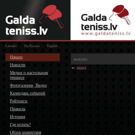
Latviski
По-Русски
English
Начало
06/06/2021
Новости
←
назад
Медии о настольном
теннисе
Фотогалереи, Видео
Календарь событий
Рейтинги
Правила
История
Где играть?
Обзор инвентаря