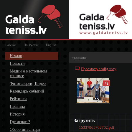
Latviski
По-Русски
English
Начало
21/05/2018
Новости
Просмотр слайд-шоу
Медии о настольном
теннисе
Фотогалереи, Видео
Календарь событий
Рейтинги
Правила
История
Загрузить
Где играть?
15337965702762.pdf
Обзор инвентаря