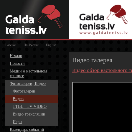
Latviski
По-Русски
English
Начало
Видео галерея
Новости
Видео обзор настольного т
Медии о настольном
теннисе
Фотогалереи, Видео
Фотогалереи
Видео
TTBL - TV VIDEO
Видео трансляции
Игры
Календарь событий