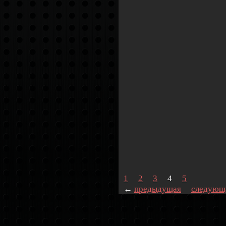
1
2
3
4
5
←
предыдущая
следующ