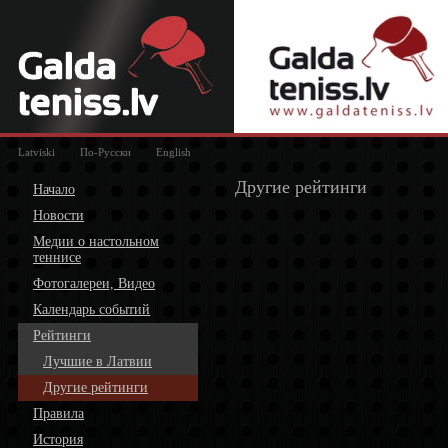
Latviski
По-Русски
English
Другие рейтинги
Начало
Новости
Медии о настольном
теннисе
Фотогалереи, Видео
Календарь событий
Рейтинги
Лучшие в Латвии
Другие рейтинги
Правила
История