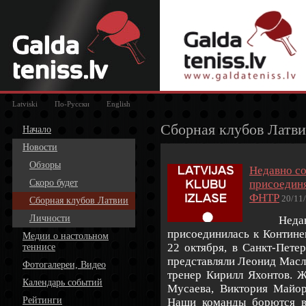
Latviski
По-Русски
English
Сборная клубов Латв
Начало
Новости
Обзоры
Недавно со
Скоро будет
присоединя
ФНТР
20/11
Сборная клубов Латвии
Личности
Недавно
присоединилась к Контине
Медии о настольном
22 октября,
в
Санкт-Пете
теннисе
представляли Леонид Масл
Фотогалереи, Видео
тренер Кирилл Яхонтов. 
Календарь событий
Мусаева, Виктория Майор
Рейтинги
Наши команды борются в