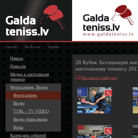
Latviski
По-Русски
English
Начало
28 Кубок Ассоциации на
Новости
настольному теннису 201
Медии о настольном
Просмотр слайд-шоу
теннисе
Фотогалереи, Видео
Фотогалереи
Видео
TTBL - TV VIDEO
Видео трансляции
Игры
Календарь событий