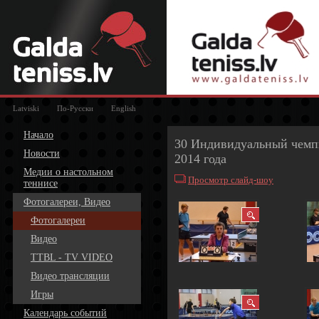
Latviski
По-Русски
English
Начало
30 Индивидуальный чемп
Новости
2014 года
Медии о настольном
Просмотр слайд-шоу
теннисе
Фотогалереи, Видео
Фотогалереи
Видео
TTBL - TV VIDEO
Видео трансляции
Игры
Календарь событий