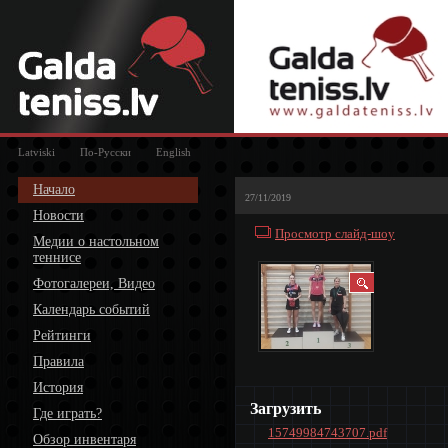
Latviski
По-Русски
English
Начало
27/11/2019
Новости
Просмотр слайд-шоу
Медии о настольном
теннисе
Фотогалереи, Видео
Календарь событий
Рейтинги
Правила
История
Загрузить
Где играть?
15749984743707.pdf
Обзор инвентаря