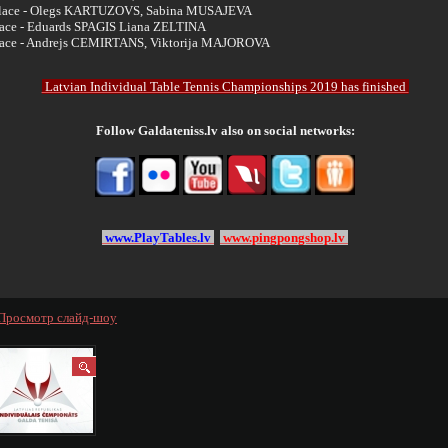
lace - Olegs KARTUZOVS, Sabina MUSAJEVA
lace - Eduards SPAGIS Liana ZELTINA
lace - Andrejs CEMIRTANS, Viktorija MAJOROVA
Latvian Individual Table Tennis Championships 2019 has finished
Follow Galdateniss.lv also on social networks:
www.PlayTables.lv
www.pingpongshop.lv
Просмотр слайд-шоу