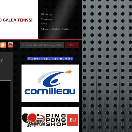
07 Август ,
Пятница,
2026
Madars, Alfrēds, Fredis
OK
му
И н в е н т а р ь д л я п р о ф и