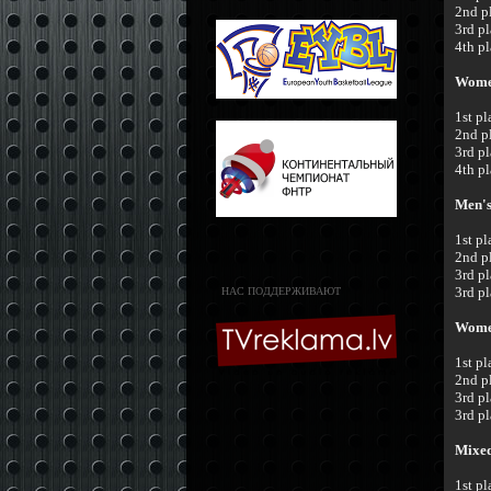
2nd p
3rd p
4th p
Women
1st p
2nd p
3rd p
4th p
Men's
1st p
2nd p
3rd p
3rd p
НАС ПОДДЕРЖИВАЮТ
Wome
1st p
2nd p
3rd p
3rd p
Mixed
1st p