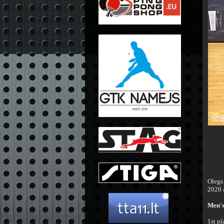
Olegs
2020 
Men's
1st p