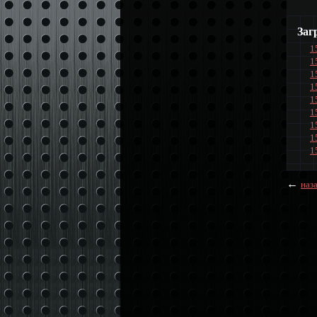
Заг
1
1
1
1
1
1
1
1
1
←
наз