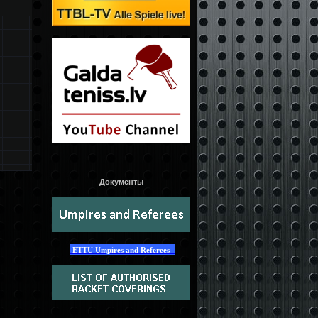
___________________
Документы
ETTU Umpires and Referees
____________________