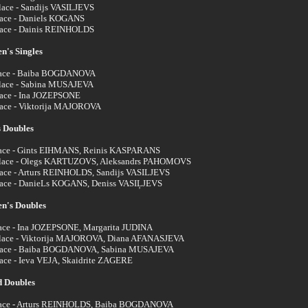
lace - Sandijs VASILJEVS
lace - Daniels KOGANS
lace - Dainis REINHOLDS
's Singles
lace - Baiba BOGDANOVA
lace - Sabina MUSAJEVA
lace - Ina JOZEPSONE
lace - Viktorija MAJOROVA
 Doubles
lace - Gints EIHMANS, Reinis KASPARANS
lace - Olegs KARTUZOVS, Aleksandrs PAHOMOVS
lace - Arturs REINHOLDS, Sandijs VASILJEVS
lace - DanieLs KOGANS, Deniss VASIĻJEVS
n's Doubles
lace - Ina JOZEPSONE, Margarita JUDINA
lace - Viktorija MAJOROVA, Diana AFANASJEVA
lace - Baiba BOGDANOVA, Sabina MUSAJEVA
lace - Ieva VEJA, Skaidrite ZAGERE
 Doubles
lace - Arturs REINHOLDS, Baiba BOGDANOVA