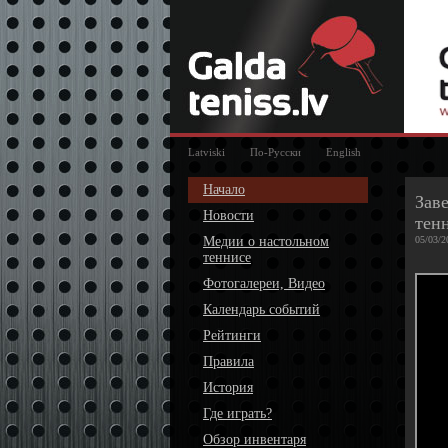
Latviski
По-Русски
English
Начало
Зав
Новости
тен
Медии о настольном
05/03/2
теннисе
Фотогалереи, Видео
Календарь событий
Рейтинги
Правила
История
Где играть?
Обзор инвентаря