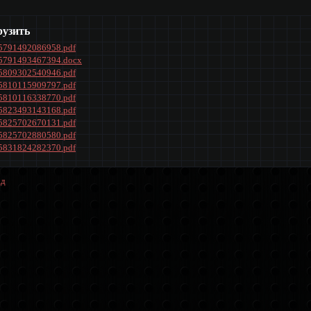
рузить
5791492086958.pdf
5791493467394.docx
5809302540946.pdf
5810115909797.pdf
5810116338770.pdf
5823493143168.pdf
5825702670131.pdf
5825702880580.pdf
5831824282370.pdf
ад