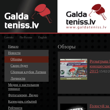
Latviski
По-Русски
English
Обзоры
Начало
Новости
Обзоры
Розыгрыш 
Скоро будет
юношеские
2015
15/02/2
Сборная клубов Латвии
Личности
Медии о настольном
теннисе
Фотогалереи, Видео
Календарь событий
Голосуй за
Рейтинги