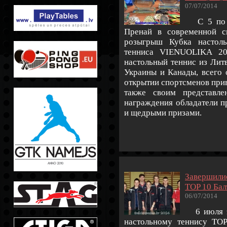
07/07/2014
С 5 по 6
Пренай в современной с
розыгрыш Кубка настоль
тенниса VIENUOLIKA 20
настольный теннис из Литв
Украины и Канады, всего 
открытии спортсменов прив
также своим представле
награждения обладател
и
пр
и щедрыми призами.
Завершилис
ТОP 10 Бал
06/07/2014
6 июля эт
настольному теннису ТО