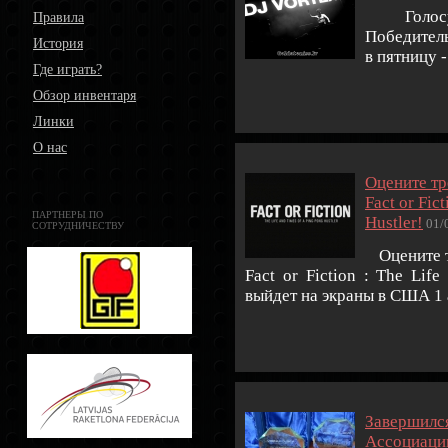
Голосуй
Правила
Победитель
История
в пятницу -
Где играть?
Обзор инвентаря
Линки
О нас
Оцените тр
Fact or Fic
ПАРТНЕРЫ ПО
Hustler!
01/
СОТРУДНИЧЕСТВУ
Оцените т
Fact or Fiction : The Lif
выйдет на экраны в США 1 
Завершился
Ассоциаци