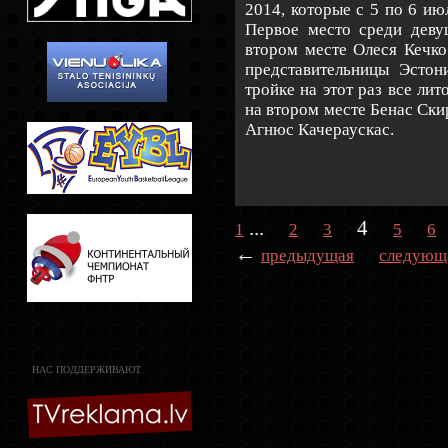
2014, которые с 5 по 6 и
Первое место среди деву
втором месте Олеся Кечко
представительницы Эсто
тройке на этот раз все ли
на втором месте Бенас Ски
Агнюс Качераускас.
...
4
1
2
3
5
6
←
предыдущая
следующ
НАС ПОДДЕРЖИВАЮТ