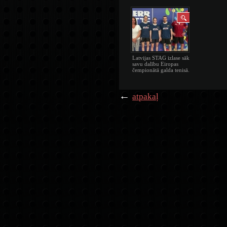
Latvijas STAG izlase sāk
savu dalību Eiropas
čempionātā galda tenisā.
←
atpakaļ