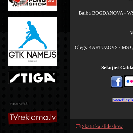
Baiba BOGDANOVA - WS
V
Oļegs KARTUZOVS - MS 
Sekojiet Galdat
www.PlayTa
ATBALSTĪTĀJI
Skatīt kā slideshow