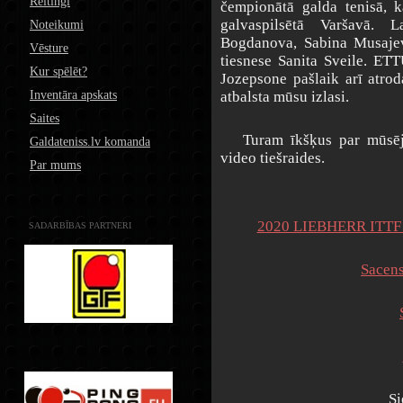
Reitingi
čempionātā galda tenisā, k
galvaspilsētā Varšavā. L
Noteikumi
Bogdanova, Sabina Musajev
Vēsture
tiesnese Sanita Sveile. ET
Kur spēlēt?
Jozepsone pašlaik arī atro
Inventāra apskats
atbalsta mūsu izlasi.
Saites
Turam īkšķus par mūsēji
Galdateniss.lv komanda
video tiešraides.
Par mums
2020 LIEBHERR ITTF E
SADARBĪBAS PARTNERI
Sacens
Si