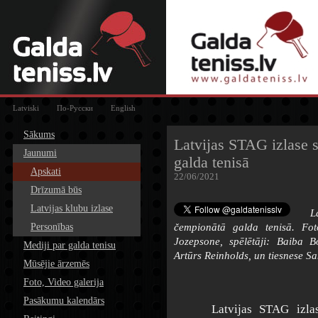
Latviski
По-Русски
English
Sākums
Latvijas STAG izlase 
Jaunumi
galda tenisā
Apskati
22/06/2021
Drīzumā būs
Latvijas klubu izlase
L
Personības
čempionātā galda tenisā. Fo
Jozepsone, spēlētāji: Baiba 
Mediji par galda tenisu
Artūrs Reinholds, un tiesnese Sa
Mūsējie ārzemēs
Foto, Video galerija
Pasākumu kalendārs
Latvijas STAG izlase s