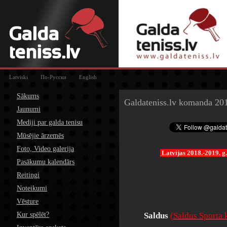
Latviski
По-Русски
English
Sākums
Galdateniss.lv komanda 20
Jaunumi
Mediji par galda tenisu
Mūsējie ārzemēs
Foto, Video galerija
Latvijas 2018.-2019. g
Pasākumu kalendārs
Reitingi
Noteikumi
Vēsture
Kur spēlēt?
Saldus
(
S
aldus Sporta 