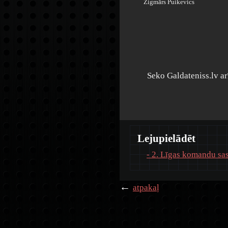
Zigmārs Puikevics
Seko Galdateniss.lv a
Lejupielādēt
- 2. Līgas komandu sa
←
atpakaļ