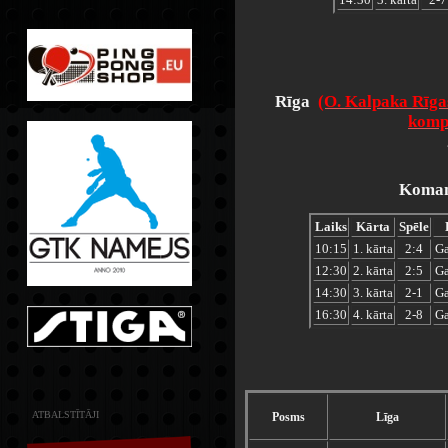
Rīga
(O. Kalpaka Rīga
kompl
Komand
Laiks
Kārta
Spēle
10:15
1. kārta
2:4
Ga
12:30
2. kārta
2:5
Ga
14:30
3. kārta
2-1
Ga
16:30
4. kārta
2-8
Ga
ATBALSTĪTĀJI
Posms
Līga