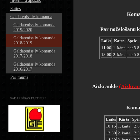
Inventāra apskats
Saites
Koman
Galdateniss.lv komanda
Galdateniss.lv komanda
Par nožēlošanu k
2019/2020
Galdateniss.lv komanda
Laiks
Kārta
Spēle
2018/2019
11:00
1. kārta
par 5-8.
Galdateniss.lv komanda
13:00
2. kārta
par 5-8.
2017/2018
Galdateniss.lv komanda
2016/2017
Par mums
Aizkraukle
(Aizkrauk
SADARBĪBAS PARTNERI
Koman
Laiks
Kārta
Spēl
10:15
1. kārta
2:6
12:30
2. kārta
2:3
14:30
3. kārta
2-7