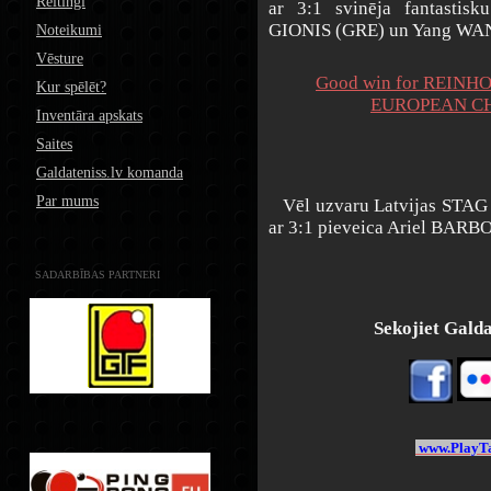
Reitingi
ar 3:1 svinēja fantastisk
GIONIS (GRE) un Yang WANG
Noteikumi
Vēsture
Good win for REINH
Kur spēlēt?
EUROPEAN CHA
Inventāra apskats
Saites
Galdateniss.lv komanda
Par mums
Vēl uzvaru Latvijas STAG 
ar 3:1 pieveica Ariel BARB
SADARBĪBAS PARTNERI
Sekojiet Galdat
www.PlayTa