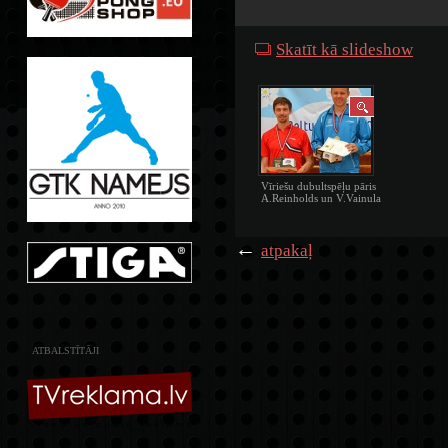
Skatīt kā slideshow
Vīriešu dubultspēļu pāris
A.Reinholds un V.Vainula
←
atpakaļ
ATBALSTĪTĀJI