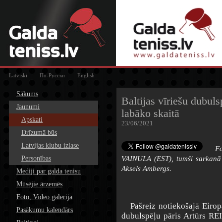
Latviski
По-Русски
English
Sākums
Baltijas vīriešu dubuls
Jaunumi
labāko skaitā
Apskati
23/06/2021
Drīzumā būs
Latvijas klubu izlase
Fo
Personības
VAINULA (EST), tumši sarkanā
Aksels Ambergs.
Mediji par galda tenisu
Mūsējie ārzemēs
Foto, Video galerija
Pašreiz notiekošajā Eiropas
Pasākumu kalendārs
dubulspēļu pāris Artūrs 