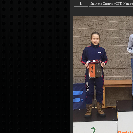
4.
Smiltēns Gustavs (GTK Namej