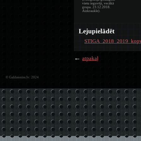
vietu ieguvēji, vecākā
grupa. 23.12.2018.
Aizkraukle).
Lejupielādēt
STIGA_2018_2019_kopve
←
atpakaļ
© Galdateniss.lv: 2024