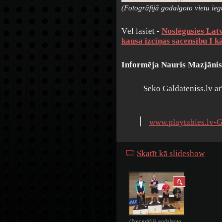
(Fotogrāfijā godalgoto vietu ie
Vēl lasiet -
Noslēgusies Lat
kausa izcīņas sacensību I k
Informēja
Nauris Mazjānis
Seko Galdateniss.lv a
׀
www.playtables.lv-G
Skatīt kā slideshow
(Fotogrāfijā godalgoto