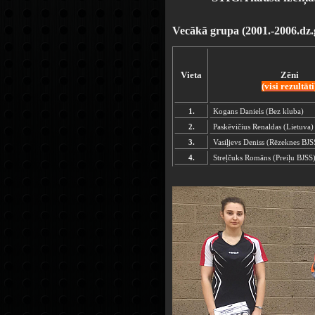
Vecākā grupa (2001.-2006.dz.
Vieta
Zēni
(visi rezultāti
1.
Kogans Daniels (Bez kluba)
2.
Paskēvičius Renaldas (Lietuva)
3.
Vasiļjevs Deniss (Rēzeknes BJS
4.
Streļčuks Romāns (Preiļu BJSS