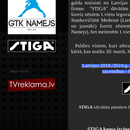
galda tenisisti no Latvijas
firmas "STIGA" dāvātām 
šoreiz zēniem 1.vietu ieguv
Stankevičiūtė Medeinė (Liet
un jaunāki) šoreiz zēnie
Namejs), bet meitenēm 1.vie
Paldies visiem, kuri atbra
kārtā, kas notiks 30. martā, S
Latvijas 2018./2019.g.
sacensības -
ATBALSTĪTĀJI
STIGA
oficiālais pārstāvi
STIGA kausa izcīņas