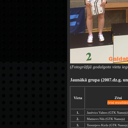
(
Fotogrāfijā godalgoto vietu ie
Jaunākā grupa (2007.dz.g. un
Vieta
Zēni
(visi rezultāti
1.
Janēvics Valters (GTK Namejs)
2.
Matisovs Nils (GTK Namejs)
3.
Terentjevs Kirils (GTK Namejs