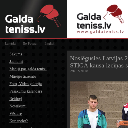
Latviski
По-Русски
English
Sākums
Noslēgusies Latvijas 
Jaunumi
STIGA kausa izcīņas s
Mediji par galda tenisu
29/12/2018
Mūsējie ārzemēs
Foto, Video galerija
Pasākumu kalendārs
Reitingi
Noteikumi
Vēsture
Kur spēlēt?