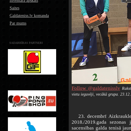
Inventāra apskats
Saites
Galdateniss.lv komanda
Par mums
SADARBĪBAS PARTNERI
Follow @galdatenisslv
Raks
vietu ieguvēji, vecākā grupa. 23.12
23. decembrī Aizkraukles 
2018./2019.gada sezonas 
sacensības galda tenisā jau