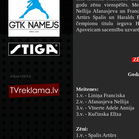
godu zēnu vienspēlēs. Me
Nellija Afanasjeva un Franc
Artūrs Spalis un Haralds F
čempionu titulu ieguva H
Apsveicam sacensību uzvarē
Z
Goda
ATBALSTĪTĀJI
Meitenes:
1.v. - Liniņa Franciska
2.v. - Afanasjeva Nellija
3.v. - Vīnerte Adele Annija
3.v. - Kučinska Elīza
Zēni:
1.v. - Spalis Artūrs