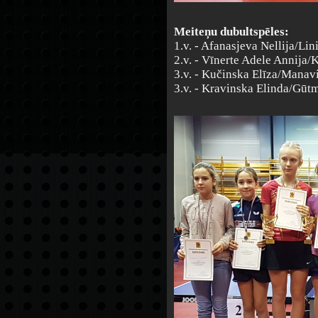
Meiteņu dubultspēles:
1.v. - Afanasjeva Nellija/Lin
2.v. - Vīnerte Adele Annija/
3.v. - Kučinska Elīza/Manav
3.v. - Kravinska Elinda/Gūt