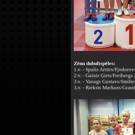
Zēnu dubultspēles:
1.v. - Spalis Artūrs/Fjodorov
2.v. - Gainis Ģirts/Freibergs
3.v. - Vanags Gustavs/Smilt
3.v. - Rieksts Markuss/Grau