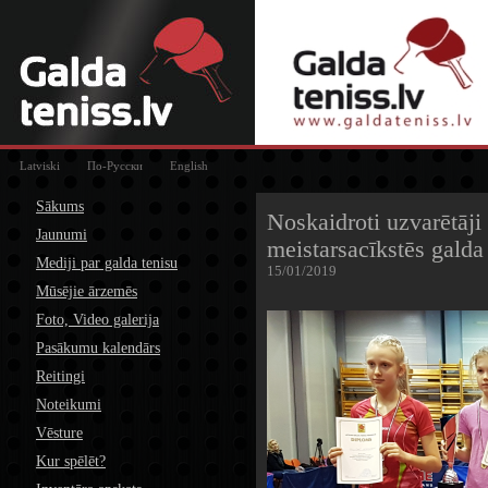
Latviski
По-Русски
English
Sākums
Noskaidroti uzvarētāji
Jaunumi
meistarsacīkstēs galda
Mediji par galda tenisu
15/01/2019
Mūsējie ārzemēs
Foto, Video galerija
Pasākumu kalendārs
Reitingi
Noteikumi
Vēsture
Kur spēlēt?