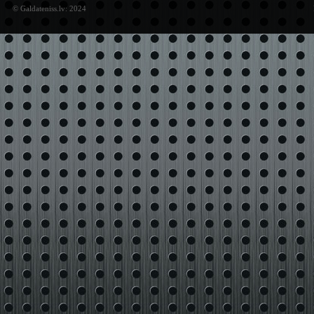
© Galdateniss.lv: 2024