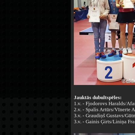
Jauktās dubultspēles:
1.v. - Fjodorovs Haralds/Afa
2.v. - Spalis Artūrs/Vīnerte 
3.v. - Graudiņš Gustavs/Gūt
3.v. - Gainis Ģirts/Liniņa Fr