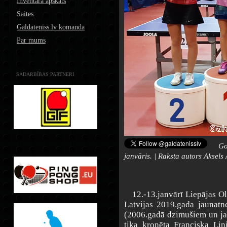
Inventāra apskats
Saites
Galdateniss.lv komanda
Par mums
SADARBĪBAS PARTNERI
Go
janvāris. | Raksta autors Aksels
12.-13.janvārī Liepājas Oli
Latvijas 2019.gada jaunatn
(2006.gadā dzimušiem un ja
tika kronēta Franciska Lin