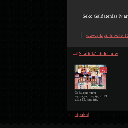
Seko Galdateniss.lv a
׀
www.playtables.lv-G
Skatīt kā slideshow
Godalgoto vietu
ieguvējas, Liepāja, 2019.
gada 13. janvāris.
←
atpakaļ