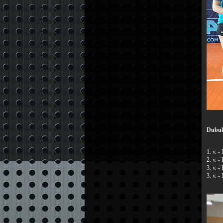
Dubul
1. v. 
2. v. 
3. v. 
3. v. 