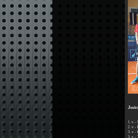
J
aukt
1. v. 
2. v. 
3. v. 
3. v. 