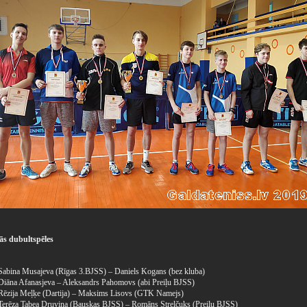
ās dubultspēles
- Sabina Musajeva (Rīgas 3.BJSS) – Daniels Kogans (bez kluba)
- Diāna Afanasjeva – Aleksandrs Pahomovs (abi Preiļu BJSS)
- Rēzija Meļķe (Dartija) – Maksims Lisovs (GTK Namejs)
- Terēza Tabea Druviņa (Bauskas BJSS) – Romāns Streļčuks (Preiļu BJSS)