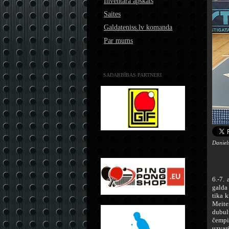
Inventāra apskats
Saites
Galdateniss.lv komanda
Par mums
SADARBĪBAS PARTNERI
Daniel
6.-7. 
galda
tika 
Meite
dubul
čemp
uzvarē