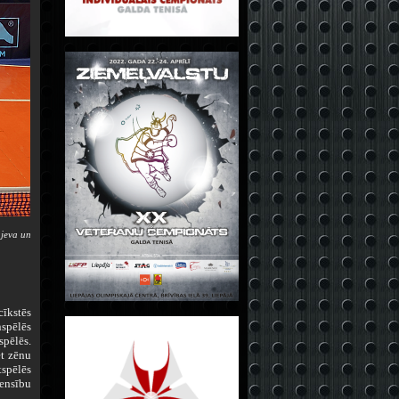
ajeva un
cīkstēs
nspēlēs
spēlēs.
t zēnu
spēlēs
ensību