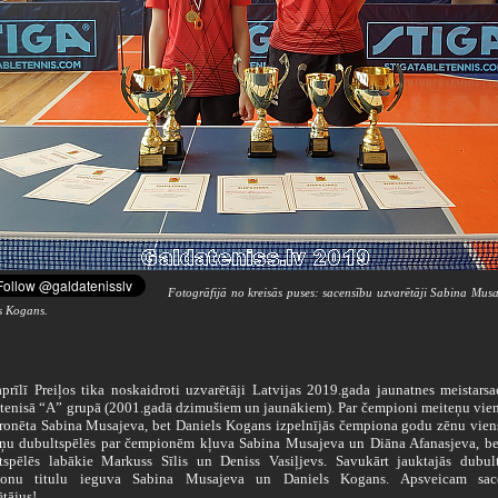
Fotogrāfijā no kreisās puses: sacensību uzvarētāji Sabina Mus
s Kogans.
aprīlī Preiļos tika noskaidroti uzvarētāji Latvijas 2019.gada jaunatnes meistarsa
 tenisā “A” grupā (2001.gadā dzimušiem un jaunākiem). Par čempioni meiteņu vie
kronēta Sabina Musajeva, bet Daniels Kogans izpelnījās čempiona godu zēnu vien
ņu dubultspēlēs par čempionēm kļuva Sabina Musajeva un Diāna Afanasjeva, be
tspēlēs labākie Markuss Sīlis un Deniss Vasiļjevs. Savukārt jauktajās dubult
ionu titulu ieguva Sabina Musajeva un Daniels Kogans. Apsveicam sac
tājus!