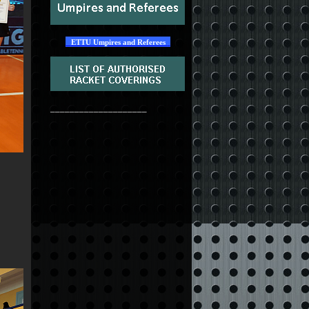
ETTU Umpires and Referees
____________________