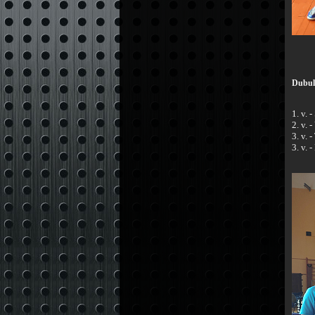
Dubul
1. v. 
2. v. 
3. v.
3. v. 