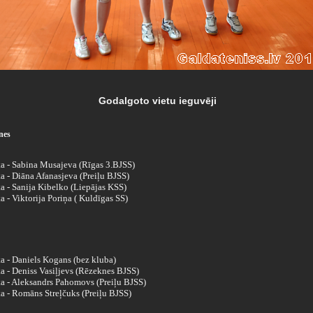
Godalgoto vietu ieguvēji
nes
eta - Sabina Musajeva (Rīgas 3.BJSS)
ta - Diāna Afanasjeva (Preiļu BJSS)
ta - Sanija Kibelko (Liepājas KSS)
ta - Viktorija Poriņa ( Kuldīgas SS)
ta - Daniels Kogans (bez kluba)
ta - Deniss Vasiļjevs (Rēzeknes BJSS)
ta - Aleksandrs Pahomovs (Preiļu BJSS)
ta - Romāns Streļčuks (Preiļu BJSS)