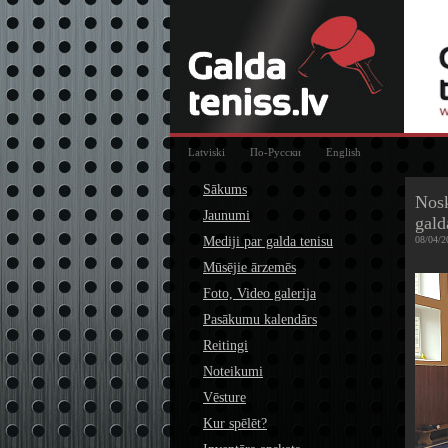
Latviski
По-Русски
English
Sākums
Nosk
Jaunumi
gald
Mediji par galda tenisu
08/04/2
Mūsējie ārzemēs
Foto, Video galerija
Pasākumu kalendārs
Reitingi
Noteikumi
Vēsture
Kur spēlēt?