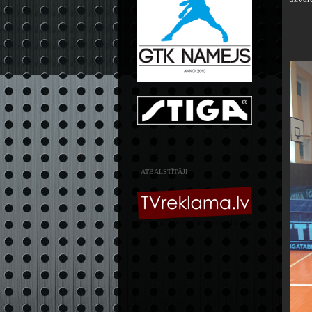
ATBALSTĪTĀJI