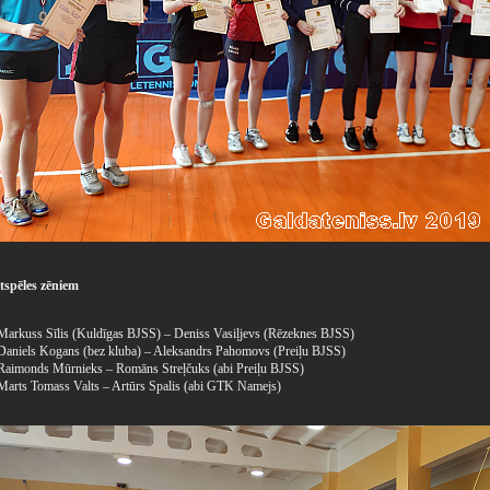
tspēles zēniem
- Markuss Sīlis (Kuldīgas BJSS) – Deniss Vasiļjevs (Rēzeknes BJSS)
- Daniels Kogans (bez kluba) – Aleksandrs Pahomovs (Preiļu BJSS)
- Raimonds Mūrnieks – Romāns Streļčuks (abi Preiļu BJSS)
- Marts Tomass Valts – Artūrs Spalis (abi GTK Namejs)