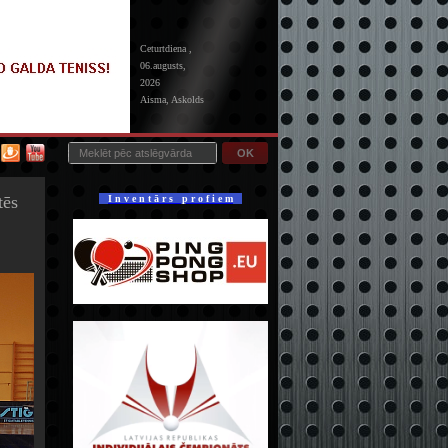
Ceturtdiena ,
06.augusts,
2026
Aisma, Askolds
OK
tēs
I n v e n t ā r s p r o f i e m