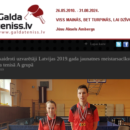
Lapas karte
aidroti uzvarētāji Latvijas 2019.gada jaunatnes meistarsacīks
a tenisā A grupā
019