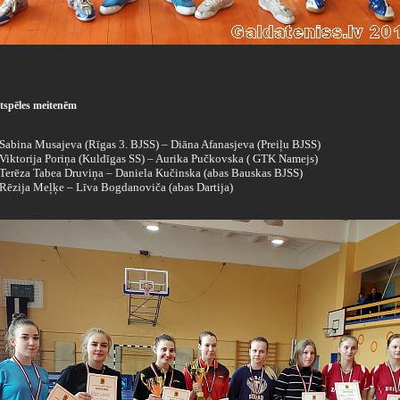
tspēles meitenēm
- Sabina Musajeva (Rīgas 3. BJSS) – Diāna Afanasjeva (Preiļu BJSS)
- Viktorija Poriņa (Kuldīgas SS) – Aurika Pučkovska ( GTK Namejs)
 - Terēza Tabea Druviņa – Daniela Kučinska (abas Bauskas BJSS)
- Rēzija Meļķe – Līva Bogdanoviča (abas Dartija)