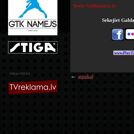
Sveic Galdateniss.lv
Sekojiet Galdat
www.PlayTa
ATBALSTĪTĀJI
←
atpakaļ