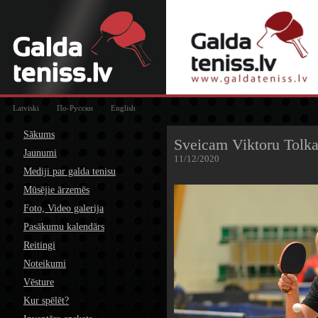
Latviski
По-Русски
English
Sākums
Sveicam Viktoru Tolka
Jaunumi
11/12/2020
Mediji par galda tenisu
Mūsējie ārzemēs
Foto, Video galerija
Pasākumu kalendārs
Reitingi
Noteikumi
Vēsture
Kur spēlēt?