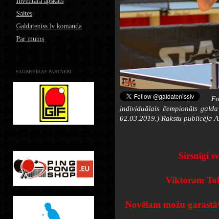
Inventāra apskats
Saites
Galdateniss.lv komanda
Par mums
SADARBĪBAS PARTNERI
Fo
individuālais čempionāts galda 
02.03.2019.) Rakstu publicēja A
Sirsnīgi s
Viktoram Tol
Novēlam možu garastāv