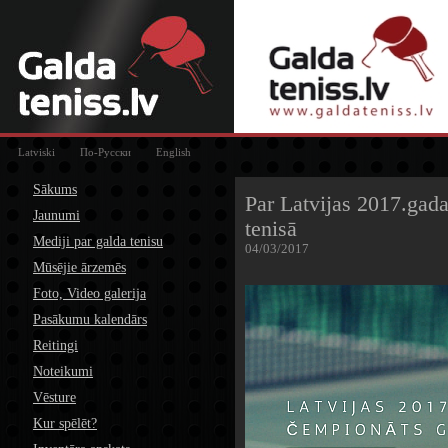
Latviski
По-Русски
English
Sākums
Par Latvijas 2017.gad
Jaunumi
tenisā
Mediji par galda tenisu
04/03/2017
Mūsējie ārzemēs
Foto, Video galerija
Pasākumu kalendārs
Reitingi
Noteikumi
Vēsture
Kur spēlēt?