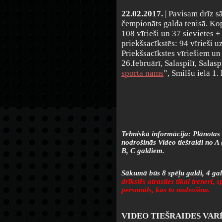
22.02.2017.
| Pavisam drīz s
čempionāts galda tenisā.
Kop
108 vīrieši un 37 sievietes +
priekšsacīkstēs: 94 vīrieši u
Priekšsacīkstes vīriešiem un
26.februārī, Salaspilī, Salas
sporta nams
”, Smilšu ielā 1.
Tehniskā informācija: Plānotas 
nodrošinās Video tiešraidi no A 
B, C galdiem.
Sākumā būs 8 spēļu galdi, 4 gal
drīkstēs atrasties tikai treneri, 
personāls, kas to nodrošina.
VIDEO TIEŠRAIDES VAR