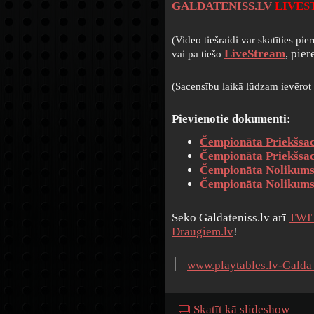
GALDATENISS.LV
LIVE
S
(Video tiešraidi var skatīties pie
LiveStream
, pier
vai pa tiešo
(Sacensību laikā lūdzam ievērot 
Pievienotie dokumenti:
Čempionāta Priekšsac
Čempionāta Priekšsac
Čempionāta Nolikums 
Čempionāta Nolikum
Seko Galdateniss.lv arī
TWI
Draugiem.lv
!
׀
www.playtables.lv-Galda 
Skatīt kā slideshow