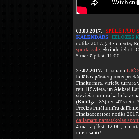
03.03.2017.
|
SPĒLĒTĀJU 
KALENDĀRS
|
IZLOZES 
notiks 2017.g. 4.-5.martā, R
sporta zālē
, Skrindu ielā 1.
5.martā plkst. 11:00.
27.02.2017.
| Ir zināmi
LIČ 2
lielākos pārsteigumus priekšs
Finālturnīrā, vīriešu turnīrā
reit.115.vieta, un Aleksei L
sieviešu turnīrā kā lielāko 
(Kuldīgas SS) reit.47.vieta.
Precīzs Finālturnīra dalībnie
Finālsacensības notiks 2017.
daiļamatu pamatskolas sport
4.martā plkst. 12:00., 5.martā
interesanti!