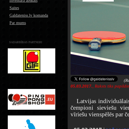
Inventāra apskats
Saites
Galdateniss.lv komanda
Par mums
SADARBĪBAS PARTNERI
(R
05
.03.2017.
, Raksts tiks papildi
Latvijas individuālais
čempioni sieviešu vie
vīriešu vienspēlēs par 