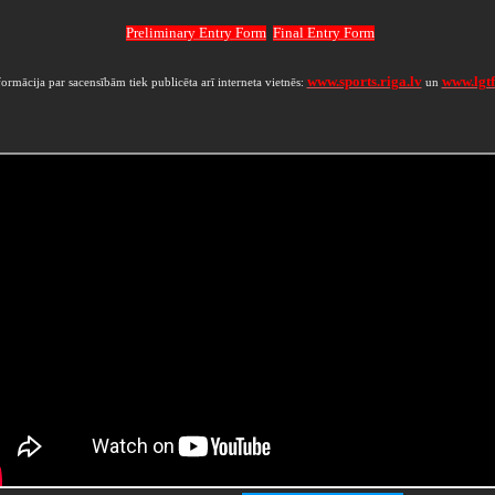
Preliminary Entry Form
Final Entry Form
www.sports.riga.lv
www.lgtf.
formācija par sacensībām tiek publicēta arī interneta vietnēs:
un