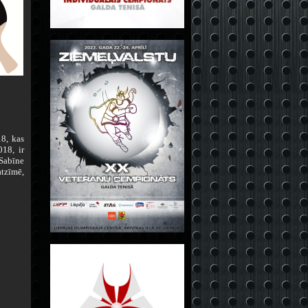
8, kas
018, ir
 Sabīne
atzīmē,