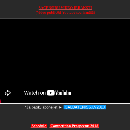
SACENSĪBU VIDEO IERAKSTI
(Video publicēti Youtube soc. kanālā)
*Ja patīk, abonējiet
►
GALDATENISS.LV2010
Schedule
Competition Prospectus 2018