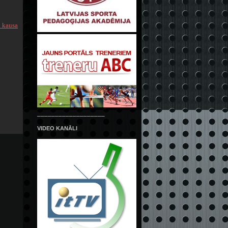
 kausa
___________________
VIDEO KANĀLI