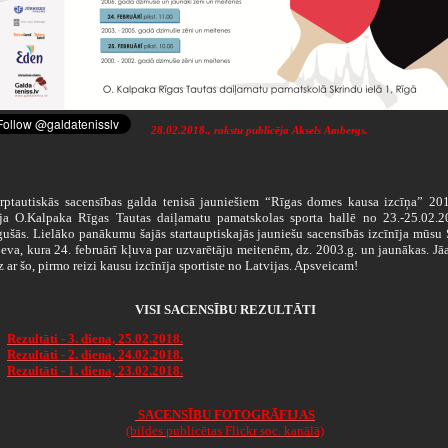
28.02.2018., rakstu publicēja Aksels Ambergs.
tautiskās sacensības galda tenisā jauniešiem “Rīgas domes kausa izcīņa” 201
ēja
O.Kalpaka Rīgas Tautas daiļamatu pamatskolas sporta hallē
no 23.-25.02.2
gušās. Lielāko panākumu šajās startauptiskajās jauniešu sacensībās izcīnīja mūsu
eva, kura 24. februārī kļuva par uzvarētāju meitenēm, dz. 2003.g. un jaunākas. Jā
z ar šo, pirmo reizi kausu izcīnīja sportiste no Latvijas. Apsveicam!
VISI SACENSĪBU REZULTĀTI
Rezultāti - 3. diena, 25.02.2018.
Rezultāti - 2. diena, 24.02.2018.
Rezultāti - 1. diena, 23.02.2018.
SACENSĪBU FOTOGRĀFIJAS
(bildes publicētas Flickr soc. kanālā)