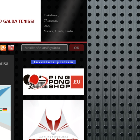
Piektdiena ,
07.augusts,
2026
Madars, Alfrēds, Fredis
OK
ausa
I n v e n t ā r s p r o f i e m