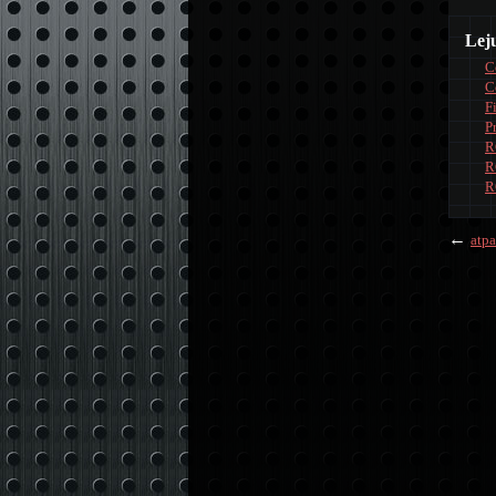
Lej
C
C
F
P
R
R
R
←
atpa