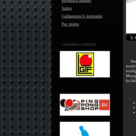
Inventāra apskats
Saites
Galdateniss.lv komanda
Par mums
SADARBĪBAS PARTNERI
Starp
norit
noslē
Musaj
ka līd