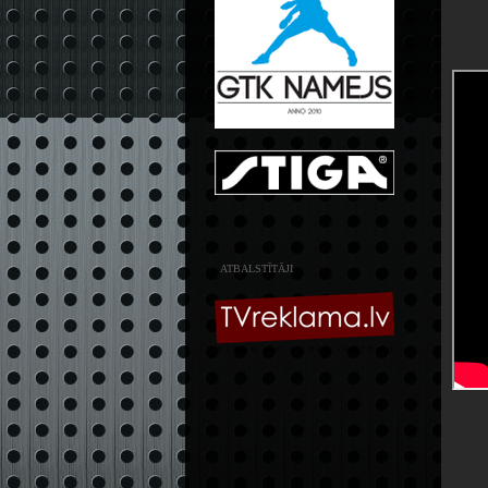
ATBALSTĪTĀJI