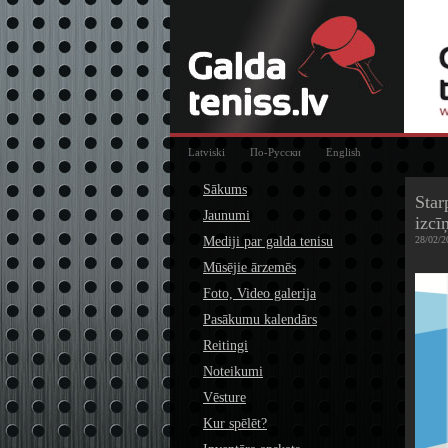
Latviski
По-Русски
English
Sākums
Star
Jaunumi
izcī
Mediji par galda tenisu
28/02/2
Mūsējie ārzemēs
Foto, Video galerija
Pasākumu kalendārs
Reitingi
Noteikumi
Vēsture
Kur spēlēt?