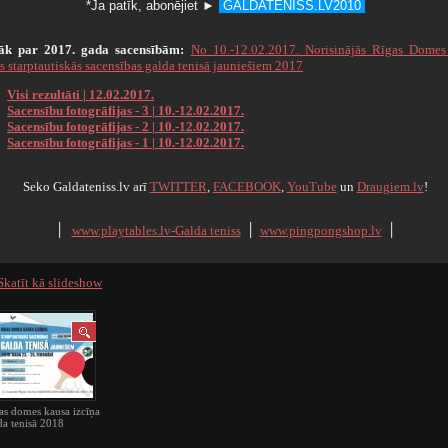
*Ja patīk, abonējiet
►
GALDATENISS.LV2010
āk par 2017. gada sacensībām:
No 10.-12.02.2017. Norisinājās Rīgas Domes
s starptautiskās sacensības galda tenisā jauniešiem 2017
Visi rezultāti | 12.02.2017.
Sacensību fotogrāfijas - 3 | 10.-12.02.2017.
Sacensību fotogrāfijas - 2 | 10.-12.02.2017.
Sacensību fotogrāfijas - 1 | 10.-12.02.2017.
Seko Galdateniss.lv arī
TWITTER
,
FACEBOOK
,
YouTube
un
Draugiem.lv
!
׀
www.playtables.lv-Galda teniss
׀
www.pingpongshop.lv
׀
Skatīt kā slideshow
as domes kausa izcīņa
da tenisā 2018