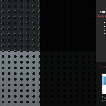
Vair
izcīņa
Rīg
gal