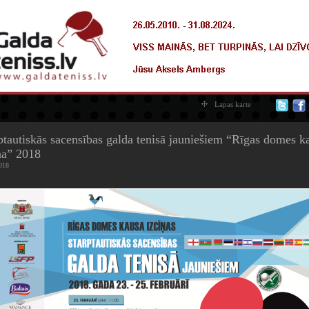
Lapas karte
ptautiskās sacensības galda tenisā jauniešiem “Rīgas domes k
ņa” 2018
018