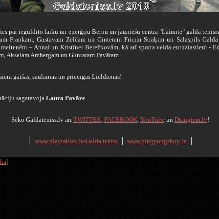
s par ieguldīto laiku un enerģiju Bērnu un jauniešu centra "Laimīte" galda tenisi
ram Frankam, Gustavam Zelčam un Ginteram Fricim Strāķim un Salaspils Galda 
 meitenēm – Annai un Kristīnei Berežkovām, kā arī sporta veida entuziastiem - 
m, Akselam Ambergam un Guntaram Pavāram.
siem gaišas, saulainas un priecīgas Lieldienas!
māciju sagatavoja
Laura Pavāre
Seko Galdateniss.lv arī
TWITTER
,
FACEBOOK
,
YouTube
un
Draugiem.lv
!
׀
www.playtables.lv-Galda teniss
׀
www.pingpongshop.lv
׀
kaļ