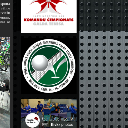
 sporta
r vēlme
atviešu
cerams,
ums ar