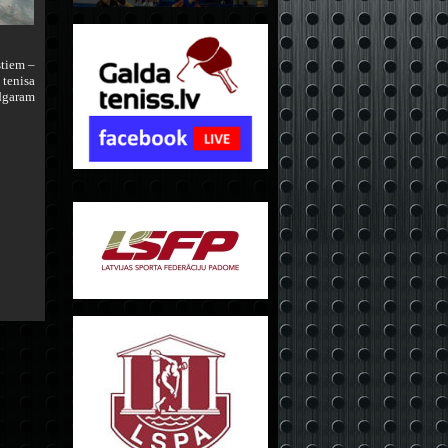
stiem –
tenisa
Edgaram