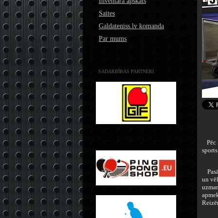
Inventāra apskats
Saites
Galdateniss.lv komanda
Par mums
SADARBĪBAS PARTNERI
Pēc d
sports
Pasāk
un vēl
uzman
apmek
Reizēm