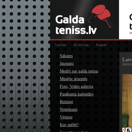
Latviski
По-Русски
English
Sākums
Latv
Jaunumi
28/03/2
Mediji par galda tenisu
Mūsējie ārzemēs
Foto, Video galerija
Pasākumu kalendārs
Reitingi
Noteikumi
Vēsture
Kur spēlēt?