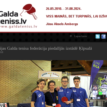
Lapas karte
ijas Galda tenisa federācija piedalījās izstādē Ķīpsalā
018