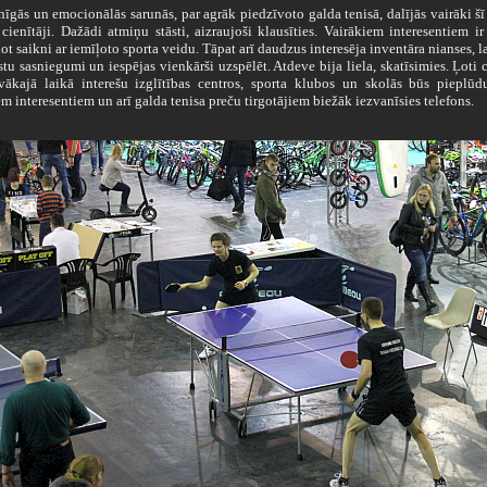
gās un emocionālās sarunās, par agrāk piedzīvoto galda tenisā, dalījās vairāki šī
cienītāji. Dažādi atmiņu stāsti, aizraujoši klausīties. Vairākiem interesentiem i
ot saikni ar iemīļoto sporta veidu. Tāpat arī daudzus interesēja inventāra nianses, l
stu sasniegumi un iespējas vienkārši uzspēlēt. Atdeve bija liela, skatīsimies. Ļoti 
vākajā laikā interešu izglītības centros, sporta klubos un skolās būs pieplūd
m interesentiem un arī galda tenisa preču tirgotājiem biežāk iezvanīsies telefons.