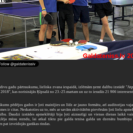
ivu gadu pārtraukuma, lieliska zvana iespaidā, izlēmām ņemt dalību izstādē "At
 2018", kas norisinājās Ķīpsalā no 23.-25.martam un uz to ieradās 21 906 interesent
ums pēdējos gados ir ļoti mainījies un līdz ar jauno formātu, arī auditorijas vaj
mes ir citas. Neskatoties uz to, mēs ar savām aktivitātēm pievērsām ļoti lielu apme
ību. Daudzi izstādes apmeklētāji bija ļoti aizrautīgi un vienas dienas laikā vai
lēja mūsu stendu, lai atkal tiktu pie galda tenisa galda un dzenātu bumbiņu 
 pat izveidojās garākas rindas.