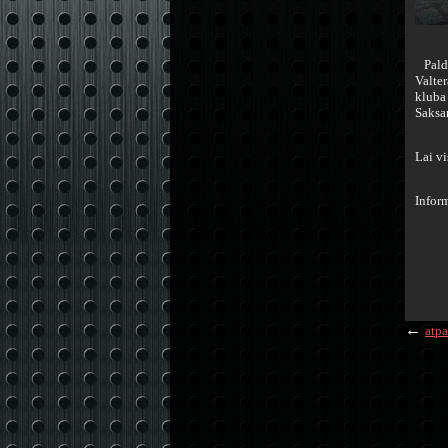
Paldie
Valte
kluba
Saksa
Lai vi
Infor
←
atpa