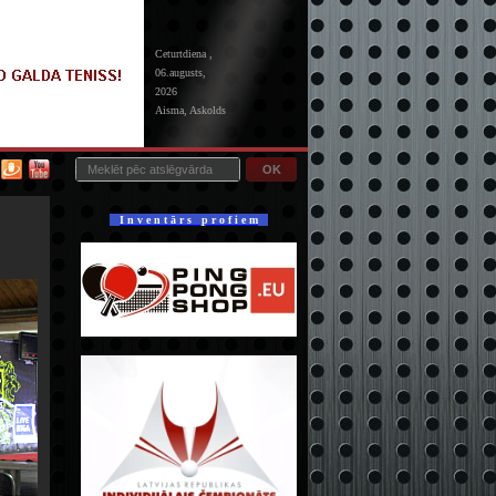
Ceturtdiena ,
06.augusts,
2026
Aisma, Askolds
OK
I n v e n t ā r s p r o f i e m