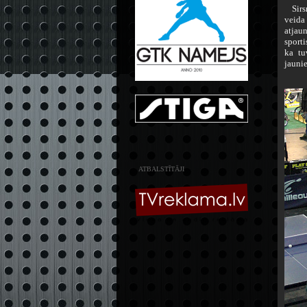
Sirsnī
veida 
atjaun
sporti
ka tu
jaunie
ATBALSTĪTĀJI