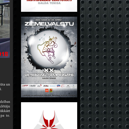
pūta un
i.
adzības
klētāju
rākkārt
pa to.