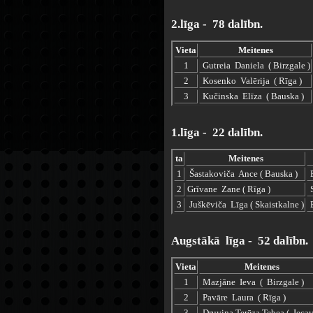
2.līga - 78 dalībn.
Vieta
Meitenes
1
Gutreia Daniela ( Birzgale )
2
Kosenko Valērija ( Rīga )
3
Kučinska Elīza ( Bauska )
1.līga - 22 dalībn.
ta
Meitenes
1
Šastakoviča Ance ( Bauska )
E
2
Grīvane Zane ( Rīga )
S
3
Juškēviča Līga ( Skaistkalne )
E
Augstākā līga - 52 dalībn.
Vieta
Meitenes
1
Mazjāne Ieva ( Birzgale )
2
Pavāre Laura ( Rīga )
3
Druviņa Terēza Tebea ( Iecav