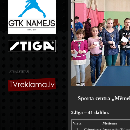
ATBALSTĪTĀJI
Sporta centra „Mēmele
2.līga – 41 dalībn.
Vieta
Meitenes
1
Grigorjeva Anastasija (Salasp