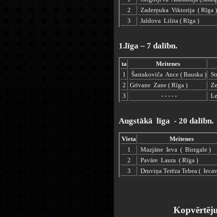
2
Zaderņuka Viktorija ( Rīga )
3
Jaldova Lilita ( Rīga )
1.līga – 7 dalībn.
ta
Meitenes
1
Šastakoviča Ance ( Bauska )
Str
2
Grīvane Zane ( Rīga )
Ze
3
- - - - -
Le
Augstākā līga - 20 dalībn.
Vieta
Meitenes
1
Mazjāne Ieva ( Birzgale )
2
Pavāre Laura ( Rīga )
3
Druviņa Terēza Tebea ( Iecav
Kopvērtēj