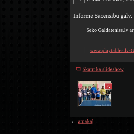
Informē Sacensību galv. 
Seko Galdateniss.lv a
׀
www.playtables.lv-G
Skatīt kā slideshow
←
atpakaļ