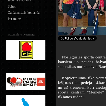
Inventāra apskats
Saites
Galdateniss.lv komanda
Par mums
SADARBĪBAS PARTNERI
Noslēgusies sporta centra 
kausiem un naudas balvām
sacensības notika nevis Baus
Kopvērtējumā tika vērtēta
izšķīrās tikai pēdējā - 4.kār
un arī treneriem,kuri ziedo
sporta centram "Mēmele"
tikšanos rudenī.