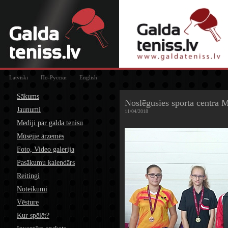
Latviski
По-Русски
English
Sākums
Noslēgusies sporta centra 
Jaunumi
11/04/2018
Mediji par galda tenisu
Mūsējie ārzemēs
Foto, Video galerija
Pasākumu kalendārs
Reitingi
Noteikumi
Vēsture
Kur spēlēt?