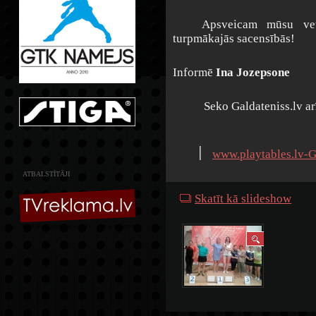
Apsveicam mūsu veter
turpmākajās sacensībās!
Informē
Ina Jozepsone
Seko Galdateniss.lv a
׀
www.playtables.lv-G
ATBALSTĪTĀJI
Skatīt kā slideshow