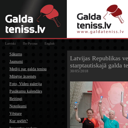
Latviski
По-Русски
English
Sākums
Latvijas Republikas ve
Jaunumi
starptautiskajā galda 
Mediji par galda tenisu
30/05/2018
Mūsējie ārzemēs
Foto, Video galerija
Pasākumu kalendārs
Reitingi
Noteikumi
Vēsture
Kur spēlēt?