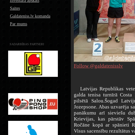
Inventāra apskats
Saites
Galdateniss.lv komanda
Par mums
SADARBĪBAS PARTNERI
Follow @galdatenisslv
Latvijas Republikas veterā
galda tenisa turnīrā Costa
pilsētā Salou.Šogad Latvi
Jozepsone. Abas uzvarēja sa
panākumu arī sieviešu du
Krievijas, kas pārstāv S
Ročāne kopā ar spānieti R
Visus sacensību rezultātus v