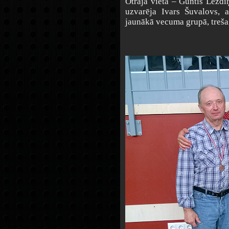
Otrajā vietā – Guntis Lezdi
uzvarēja Ivars Šuvalovs, at
jaunākā vecuma grupā, treša