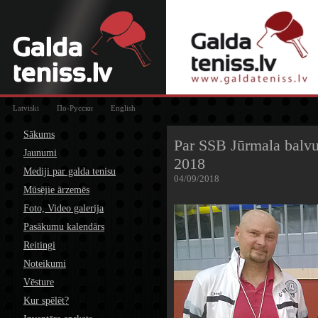
Latviski
По-Русски
English
Sākums
Par SSB Jūrmala balvu 
Jaunumi
2018
Mediji par galda tenisu
04/09/2018
Mūsējie ārzemēs
Foto, Video galerija
Pasākumu kalendārs
Reitingi
Noteikumi
Vēsture
Kur spēlēt?