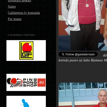
Inventāra apskats
Saites
Galdateniss.lv komanda
Par mums
SADARBĪBAS PARTNERI
40
kreisās puses uz labo Ramuns Mi