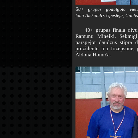
6
0+ grupas godalgoto vietu
labo
Alekandrs Upesleja, Guntis
40+ grupas finālā divu li
Ramunu Mineiki. Sekmīgi
pārspējot daudzus stiprā 
prezidente Ina Jozepsone, 
Aldona Homiča.