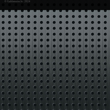
© Galdateniss.lv: 2024