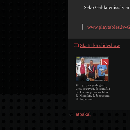
Seko Galdateniss.lv a
׀
www.playtables.lv-G
Skatīt kā slideshow
40+ grupas godalgoto
vietu ieguvēji, fotogrāfijā
no kreisās puses uz labo
R. Mineikis, I. Jozepsone,
U. Kapellers.
←
atpakaļ