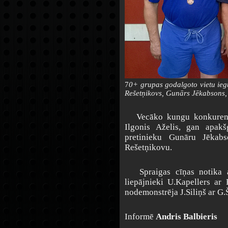
7
0+ grupas godalgoto vietu iegu
Rešetņikovs, Gunārs Jēkabsons, 
Vecāko kungu konkurencē 
Ilgonis Aželis, gan apakš
pretinieku Gunāru Jēkab
Rešetņikovu.
Spraigas cīņas notika ar
liepājnieki U.Kapellers ar
nodemonstrēja J.Siliņš ar G.
Informē
Andris Balbieris