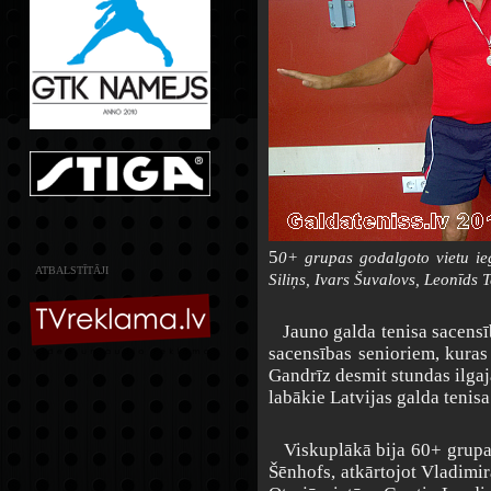
5
0+ grupas godalgoto vietu ieg
ATBALSTĪTĀJI
Siliņs, Ivars Šuvalovs,
Leonīds T
Jauno galda tenisa sacensīb
sacensības senioriem, kuras
Gandrīz desmit stundas ilgaj
labākie Latvijas galda tenisa
Viskuplākā bija 60+ grupa, 
Šēnhofs, atkārtojot Vladimi