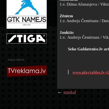
1.v. Diāna Afanasjeva / Vikt
Zēniem
1.v. Andrejs Čemirtans / Da
Jauktās
1.v. Andrejs Čemirtans / Vi
Seko Galdateniss.lv ar
ATBALSTĪTĀJI
׀
www.playtables.lv-G
←
atpakaļ