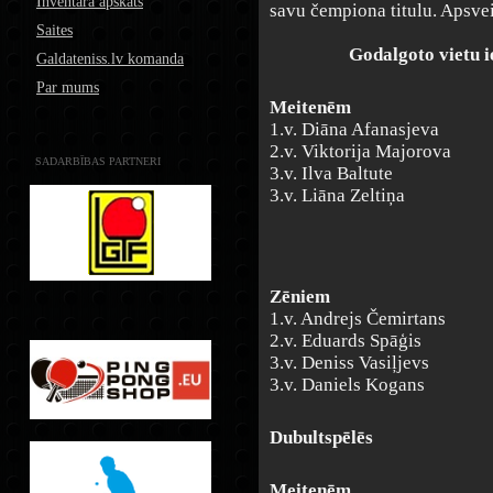
Inventāra apskats
savu čempiona titulu. Apsve
Saites
Godalgoto vietu ieg
Galdateniss.lv komanda
Par mums
Meitenēm
1.v. Diāna Afanasjeva
2.v. Viktorija Majorova
SADARBĪBAS PARTNERI
3.v. Ilva Baltute
3.v. Liāna Zeltiņa
Zēniem
1.v. Andrejs Čemirtans
2.v. Eduards Spāģis
3.v. Deniss Vasiļjevs
3.v. Daniels Kogans
Dubultspēlēs
Meitenēm