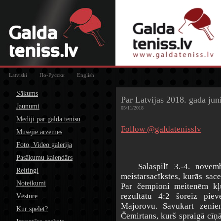
Latviski
По-Русски
English
Sākums
Par Latvijas 2018. gada jun
Jaunumi
05/11/2018
Mediji par galda tenisu
Follow @galdatenisslv
Mūsējie ārzemēs
Foto, Video galerija
Pasākumu kalendārs
Salaspilī 3.-4. novembr
Reitingi
meistarsacīkstes, kurās sace
Noteikumi
Par čempioni meitenēm kļu
rezultātu 4:2 šoreiz piev
Vēsture
Majorovu. Savukārt zēnie
Kur spēlēt?
Čemirtans, kurš spraigā cīņ