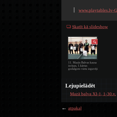
׀
www.playtables.lv-G
Skatīt kā slideshow
11. Mazās Balvas kausa
izcīņas, 1.kārtas
godalgoto vietu ieguvēji
Lejupielādēt
Mazā balva XI-1, 1-30.v.
←
atpakaļ