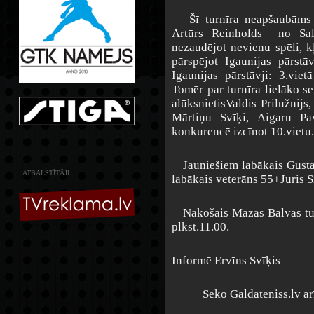
Šī turnīra neapšaubāms fa
Artūrs Reinholds no Salas
nezaudējot nevienu spēli, kļ
pārspējot Igaunijas pārstā
Igaunijas pārstāvji: 3.vie
Tomēr par turnīra lielāko se
alūksnietisValdis Prilužnij
Mārtiņu Svīķi, Aigaru P
konkurencē izcīnot 10.vietu.
Jauniešiem labākais Gustav
ATBALSTĪTĀJI
labākais veterāns 55+Juris Si
Nākošais Mazās Balvas tur
plkst.11.00.
Informē Ervīns Svīķis
Seko Galdateniss.lv a