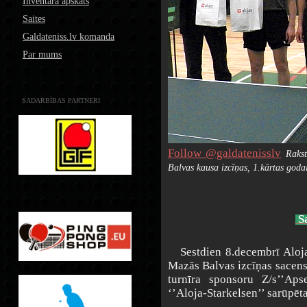
Inventāra apskats
Saites
Galdateniss.lv komanda
Par mums
SADARBĪBAS PARTNERI
Follow @galdatenisslv
Rakst
Balvas kausa izcīņas, 1.kārtas godal
Sa
Sestdien 8.decembrī Alojas
Mazās Balvas izcīņas sacensī
turnīra sponsoru Z/s’’Aps
‘’Aloja-Starkelsen’’ sarūpē