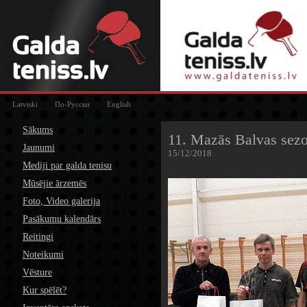
Latviski
По-Русски
English
Sākums
11. Mazās Balvas sezo
Jaunumi
15/12/2018
Mediji par galda tenisu
Mūsējie ārzemēs
Foto, Video galerija
Pasākumu kalendārs
Reitingi
Noteikumi
Vēsture
Kur spēlēt?