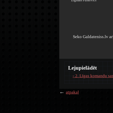
Zigmārs Puikevics
Seko Galdateniss.lv a
Lejupielādēt
- 2. Līgas komandu sa
←
atpakaļ