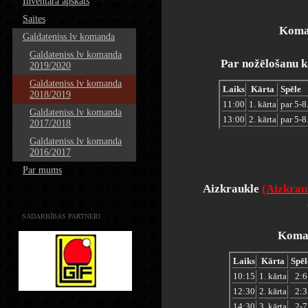
Inventāra apskats
Saites
Koman
Galdateniss.lv komanda
Galdateniss.lv komanda
Par nožēlošanu k
2019/2020
Galdateniss.lv komanda
Laiks
Kārta
Spēle
2018/2019
11:00
1. kārta
par 5-8.
Galdateniss.lv komanda
13:00
2. kārta
par 5-8.
2017/2018
Galdateniss.lv komanda
2016/2017
Par mums
Aizkraukle
(Aizkrauk
SADARBĪBAS PARTNERI
Koman
Laiks
Kārta
Spēl
10:15
1. kārta
2:6
12:30
2. kārta
2:3
14:30
3. kārta
2-7