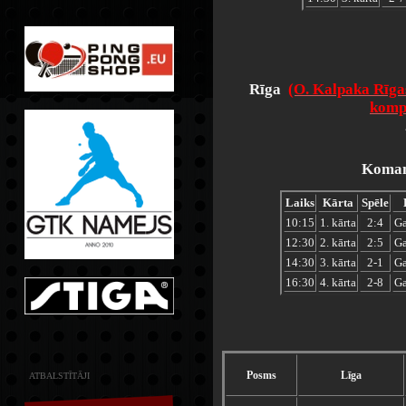
Rīga
(O. Kalpaka Rīga
kompl
Komand
Laiks
Kārta
Spēle
10:15
1. kārta
2:4
Ga
12:30
2. kārta
2:5
Ga
14:30
3. kārta
2-1
Ga
16:30
4. kārta
2-8
Ga
Posms
Līga
ATBALSTĪTĀJI