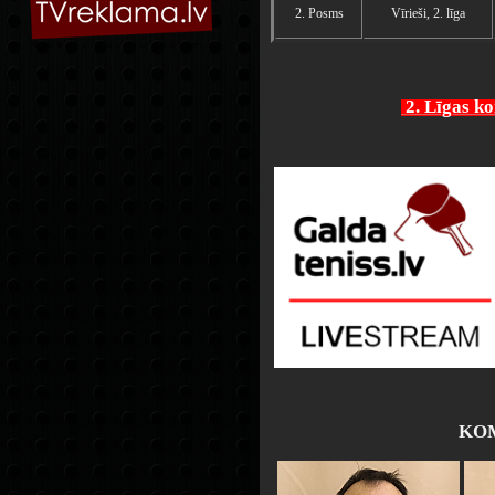
2. Posms
Vīrieši, 2. līga
2. Līgas 
KOM