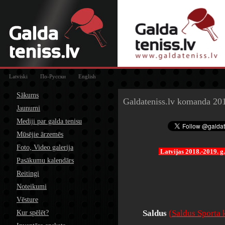
Latviski
По-Русски
English
Sākums
Galdateniss.lv komanda 20
Jaunumi
Mediji par galda tenisu
Mūsējie ārzemēs
Foto, Video galerija
Latvijas 2018.-2019. g
Pasākumu kalendārs
Reitingi
Noteikumi
Vēsture
Saldus
(
S
aldus Sporta 
Kur spēlēt?