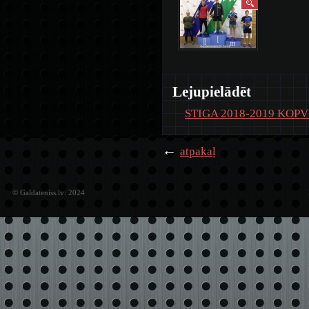
Lejupielādēt
STIGA 2018-2019 KOP
←
atpakaļ
© Galdateniss.lv: 2024