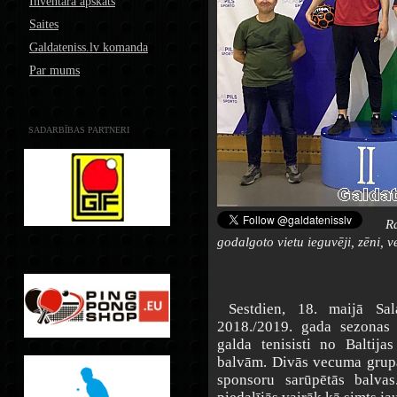
Inventāra apskats
Saites
Galdateniss.lv komanda
Par mums
SADARBĪBAS PARTNERI
R
godalgoto vietu ieguvēji, zēni, 
Sestdien, 18. maijā Sala
2018./2019. gada sezonas 
galda tenisisti no Baltij
balvām. Divās vecuma grupā
sponsoru sarūpētās balv