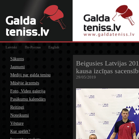
Latviski
По-Русски
English
Sākums
Beigusies Latvijas 20
Jaunumi
kausa izcīņas sacensīb
Mediji par galda tenisu
29/05/2019
Mūsējie ārzemēs
Foto, Video galerija
Pasākumu kalendārs
Reitingi
Noteikumi
Vēsture
Kur spēlēt?