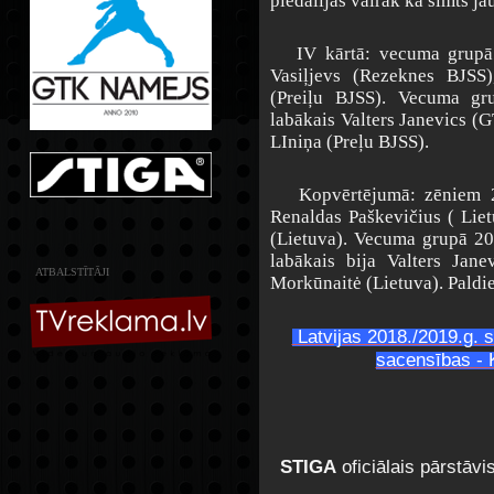
piedalījās vairāk kā simts ja
IV kārtā: vecuma grupā 
Vasiļjevs (Rezeknes BJSS
(Preiļu BJSS). Vecuma gr
labākais Valters Janevics (
LIniņa (Preļu BJSS).
Kopvērtējumā: zēniem 20
Renaldas Paškevičius ( Lie
(Lietuva). Vecuma grupā 20
labākais bija Valters Jan
ATBALSTĪTĀJI
Morkūnaitė (Lietuva). Paldie
Latvijas 2018./2019.g.
sacensības - 
STIGA
oficiālais pārstāvi