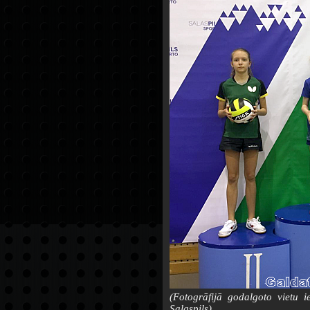
(Fotogrāfijā godalgoto vietu 
Salaspils).