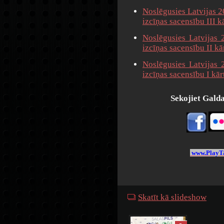
Noslēgusies Latvijas 
izcīņas sacensību III kā
Noslēgusies Latvijas
izcīņas sacensību II kā
Noslēgusies Latvijas
izcīņas sacensību I kār
Sekojiet Galdat
www.PlayTa
Skatīt kā slideshow