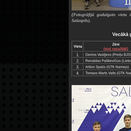
(
Fotogrāfijā godalgoto vietu 
Salaspils).
Vecākā g
Zēni
Vieta
(visi rezultāti)
1.
Deniss Vasiļjevs (Preiļu BJS
2.
Renaldas Paškevičius (Lietu
3.
Artūrs Spalis (GTK Namejs)
4.
Tomass Marts Valts (GTK Na