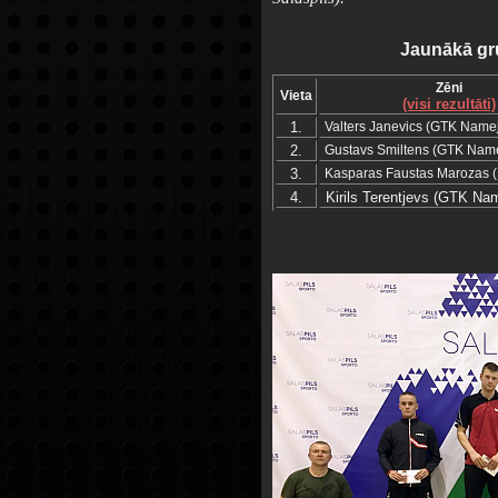
Jaunākā gru
Zēni
Vieta
(visi rezultāti)
1.
Valters Janevics (GTK Name
2.
Gustavs Smiltens (GTK Name
3.
Kasparas Faustas Marozas (
4.
Kirils Terentjevs (GTK Na