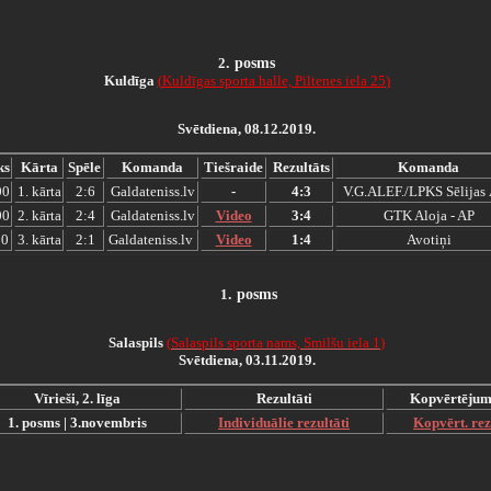
2
.
posms
Kuldīga
(
Kuldīgas sporta halle, Piltenes iela 25
)
Svētdiena, 08.12.2019.
ks
Kārta
Spēle
Komanda
Tiešraide
Rezultāts
Komanda
00
1. kārta
2:6
Galdateniss.lv
-
4:3
V.G.ALEF./LPKS Sēlijas 
00
2. kārta
2:4
Galdateniss.lv
Video
3:4
GTK Aloja - AP
00
3. kārta
2:1
Galdateniss.lv
Video
1:4
Avotiņi
1
.
posms
Salaspils
(
S
alaspils sporta nams, Smilšu iela 1
)
Svētdiena, 03.11.2019.
Vīrieši, 2. līga
Rezultāti
Kopvērtējum
1. posms | 3.novembris
Individuālie rezultāti
Kopvērt. rez