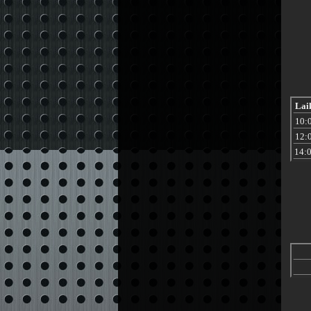
Lai
10:
12:
14: