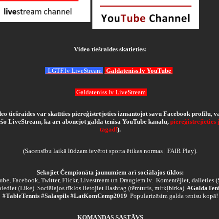
Video tiešraides skatieties:
LGTF.lv LiveStream
Galdateniss.lv YouTube
Galdateniss.lv LiveStream
eo tiešraides var skatīties piereģistrējoties izmantojot savu Facebook profilu, v
ešo LiveStream, kā arī abonējot galda tenisa YouTube kanālu,
piereģistrējieties 
tagad
!
).
(Sacensību laikā lūdzam ievērot sporta ētikas normas | FAIR Play).
Sekojiet Čempionāta jaunumiem arī sociālajos tīklos:
be, Facebook, Twitter, Flickr, Livestream un Draugiem.lv. Komentējiet, dalieties (
piediet (Like). Sociālajos tīklos lietojiet Hashtag (tēmturis, mirkļbirka)
#GaldaTeni
#TableTennis #Salaspils #LatKomCemp2019
Popularizēsim galda tenisu kopā!
KOMANDAS SASTĀVS