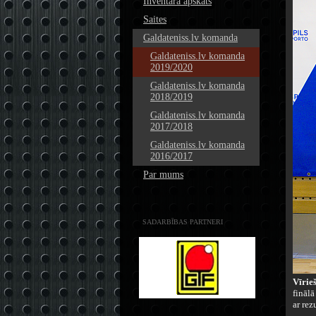
Inventāra apskats
Saites
Galdateniss.lv komanda
Galdateniss.lv komanda
2019/2020
Galdateniss.lv komanda
2018/2019
Galdateniss.lv komanda
2017/2018
Galdateniss.lv komanda
2016/2017
Par mums
SADARBĪBAS PARTNERI
Vīrie
finālā
ar re