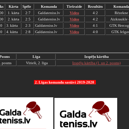
ks
Kārta
Spēle
Komanda
Tiešraide
Rezultāts
Komand
00
1. kārta
2:7
Galdateniss.lv
Video
4:2
Rēzekne
00
2. kārta
2:5
Galdateniss.lv
Video
4:2
Aizkraukle 
00
3. kārta
2:3
Galdateniss.lv
Video
4:1
GTK Hercog
00
4. kārta
2:8
Galdateniss.lv
Video
4:0
GTK Jelga
Posms
Līga
Izspēļu kārtība
. posms
Vīrieši, 2. līga
Izspēļu kārtība (1. un 2. posms)
2. Līgas komandu sastāvi 2019-2020