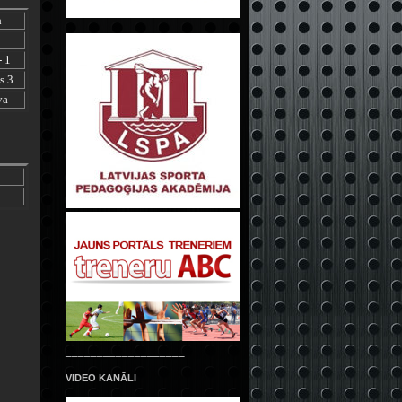
a
- 1
s 3
va
___________________
VIDEO KANĀLI