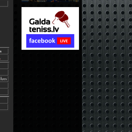
s
.
Āres