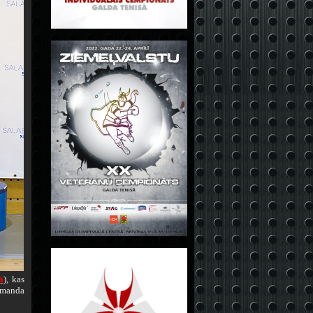
ā
), kas
komanda