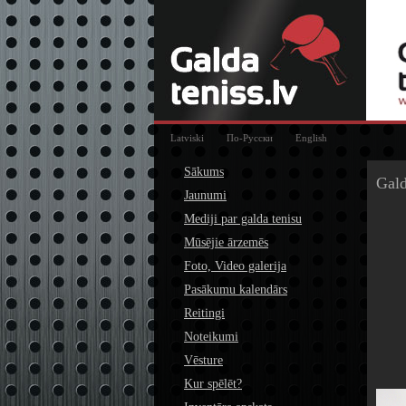
Latviski
По-Русски
English
Sākums
Gald
Jaunumi
Mediji par galda tenisu
Mūsējie ārzemēs
Foto, Video galerija
Pasākumu kalendārs
Reitingi
Noteikumi
Vēsture
Kur spēlēt?