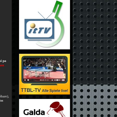
ai pa
jau
Share),
ss