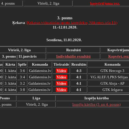
4. posms
Vīrieši, 2. līga
kopvērtējuma rez.
3
.
posms
Ķekava
(Ķekavas vidusskolas sporta komplekss, Nākotnes iela 1A)
11.-12.01.2020.
Sestdiena, 11.01.2020.
Vīrieši, 2. līga
Rezultāti
Kopvērtējum
3. posms | 11.janvāris
Individuālie rezultāti
Kopvērt. rez
ks
Kārta
Spēle
Komanda
Tiešraide
Rezultāts
Komanda
00
1. kārta
3:6
Galdateniss.lv
Video
4:3
GTK Hercogs 3
00
2. kārta
3:4
Galdateniss.lv
Video
4:1
V.G.ALEF./LPKS Sēlijas 
00
3. kārta
3:2
Galdateniss.lv
Video
4:1
GTK Aloja - AP
00
4. kārta
3:8
Galdateniss.lv
Video
4:1
GTK Jelgava
Posms
Līga
Izspēļu kārtība
. posms
Vīrieši, 2. līga
Izspēļu kārtība (3. un 4. posms)