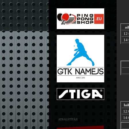
ai
12
14
lai
12:
14:
ATBALSTĪTĀJI