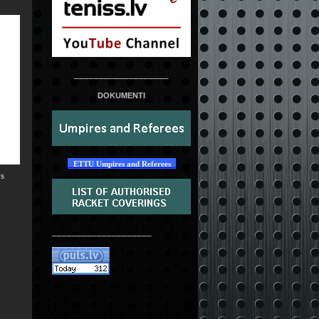
___________________
DOKUMENTI
ETTU Umpires and Referees
s
____________________