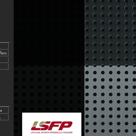
Āres
s
.