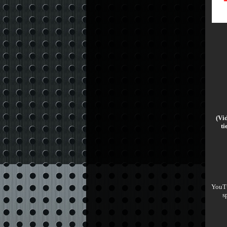
(Vid
ti
YouTu
s