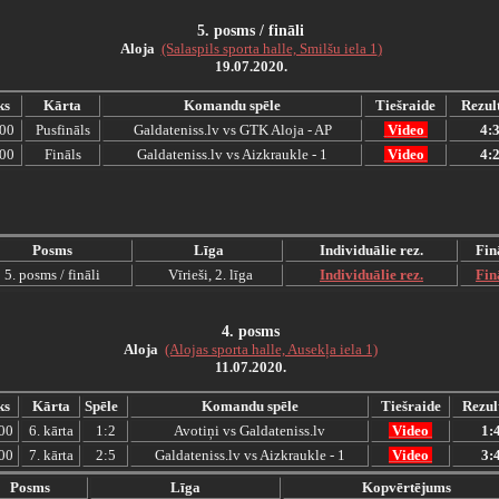
5.
posms / fināli
Aloja
(Salaspils sporta halle, Smilšu iela 1
)
19.07.2020.
ks
Kārta
Komandu spēle
Tiešraide
Rezul
:00
Pusfināls
Galdateniss.lv vs GTK Aloja - AP
Video
4:
:00
Fināls
Galdateniss.lv vs Aizkraukle - 1
Video
4:
Posms
Līga
Individuālie rez.
Fin
5. posms / fināli
Vīrieši, 2. līga
Individuālie rez.
Fin
4.
posms
Aloja
(Alojas sporta halle, Ausekļa iela 1)
11.07.2020.
ks
Kārta
Spēle
Komandu spēle
Tiešraide
Rezul
00
6. kārta
1:2
Avotiņi vs Galdateniss.lv
Video
1:
00
7. kārta
2:5
Galdateniss.lv vs Aizkraukle - 1
Video
3:
Posms
Līga
Kopvērtējums