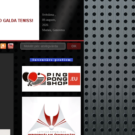
Svētdiena ,
09.augusts,
2026
Madara, Genoveva
OK
I n v e n t ā r s p r o f i e m