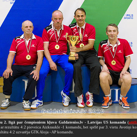
šu 2. līgā par čempioniem kļuva Galdateniss.lv - Latvijas US komanda
(
attēl
 ar rezultātu 4:2 pieveica Aizkraukle -1 komandu, bet spēlē par 3. vietu Avotiņi 
zultātu 4:2 uzvarēja GTK Aloja - AP komandu.