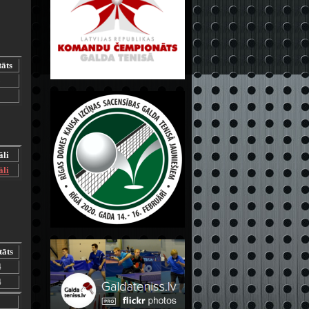
tāts
3
2
āli
āli
tāts
4
4