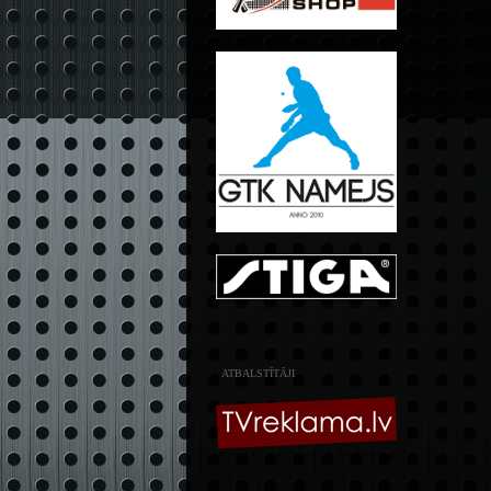
ATBALSTĪTĀJI