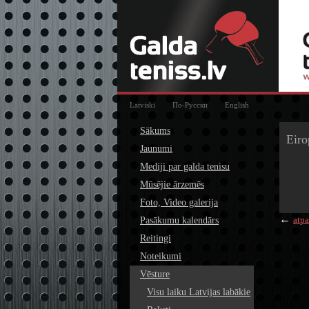
Latviski
По-Русски
English
Sākums
Eiro
Jaunumi
Mediji par galda tenisu
Mūsējie ārzemēs
Foto, Video galerija
←
atpa
Pasākumu kalendārs
Reitingi
Noteikumi
Vēsture
Visu laiku Latvijas labākie