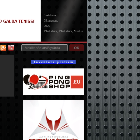
Sestdiena ,
08.augusts,
2026
Vladislava, Vladislavs, Mudīte
OK
I n v e n t ā r s p r o f i e m