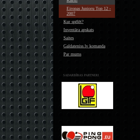
Raksti
Eiropas Junioru Top 12 -
2007
Kur spēlēt?
Inventāra apskats
Saites
Galdateniss.lv komanda
Par mums
SADARBĪBAS PARTNERI