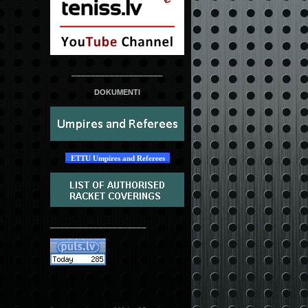
___________________
DOKUMENTI
ETTU Umpires and Referees
____________________