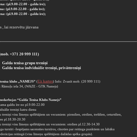
ena: (pl.9.00-22.00 - galdu īre);
ena:
(pl.9.00-22.00 - galdu īre);
ena:
(pl.9.00-22.00 - galdu īre);
 , lai rezervētu jāzvana
.....................................................................................................................................................
(mob. +371 20 999 111)
Galda tenisa grupu treniņi
Galda tenisa indviduālie treniņi, privāttreniņi
Uz kartes
 tenisa klubs „NAMEJS”
(
) Info: Zvanīt mob. (20 999 111)
: Rāmuļu iela 34, (WAZE - GTK Namejs)
nodarbojas “Galda Tenisa Klubs Namejs”
jama galdu īre no pl.9.00-22.00
iduālie treniņi katru dienu
 treniņi visu līmeņu spēlētājiem un vecumiem: pirmdien, otrdien, trešdien, ceturtdien,
ien
pl.18.30-20.30
 treniņi visu līmeņu spēlētājiem un vecumiem: otrdien
pl.12.30-14.30
nga turnīri -Iespējams sacensties turnīros, cīnoties par reitinga punktiem un labāku
ederācijas reitingā (visu līmeņu spēlētājiem dažādas spēka grupās).