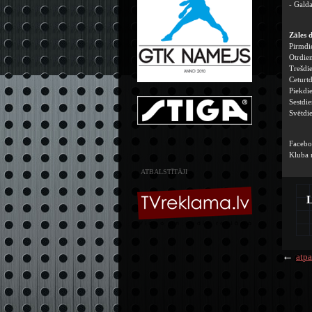
- Gald
Zāles 
Pirmdie
Otrdien
Trešdie
Ceturtd
Piekdie
Sestdie
Svētdie
Facebo
Kluba 
ATBALSTĪTĀJI
L
←
atpa