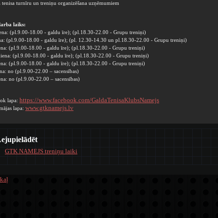
a tenisa turnīru un treniņu organizēšana uzņēmumiem
darba laiks:
na: (pl.9.00-18.00 - galdu īre); (pl.18.30-22.00 - Grupu treniņi)
a: (pl.9.00-18.00 - galdu īre); (pl. 12.30-14.30 un pl.18.30-22.00 - Grupu treniņi)
na: (pl.9.00-18.00 - galdu īre); (pl.18.30-22.00 - Grupu treniņi)
iena: (pl.9.00-18.00 - galdu īre); (pl.18.30-22.00 - Grupu treniņi)
na: (pl.9.00-18.00 - galdu īre); (pl.18.30-22.00 - Grupu treniņi)
na: no (pl.9.00-22.00 – sacensības)
na: no (pl.9.00-22.00 – sacensības)
https://www.facebook.com/GaldaTenisaKlubsNamejs
ok lapa:
www.gtknamejs.lv
mājas lapa:
ejupielādēt
GTK NAMEJS treniņu laiki
kaļ