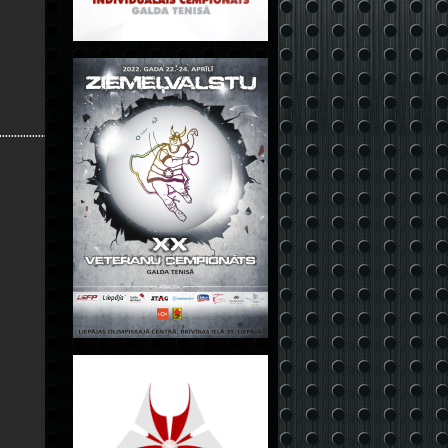
.............................