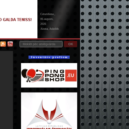
Ceturtdiena ,
06.augusts,
2026
Aisma, Askolds
OK
I n v e n t ā r s p r o f i e m