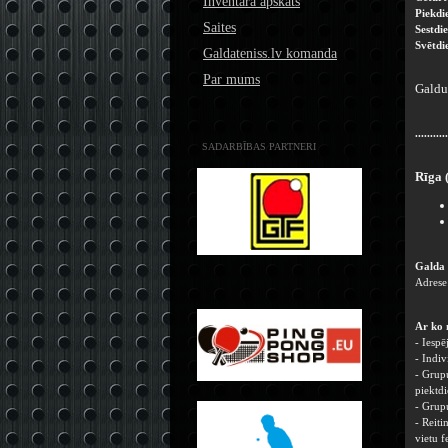
Inventāra apskats
Piekdi
Saites
Sestdi
Svētdi
Galdateniss.lv komanda
Par mums
Galdus
...........
SADARBĪBAS PARTNERI
Rīga 
Galda
Adrese
Ar ko 
- Iespē
- Indiv
- Grupu
piektd
-
Grupu
- Reiti
vietu f