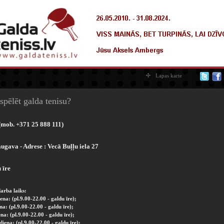
Lapas karte
spēlēt galda tenisu?
(mob. +371 25 888 111)
ugava - Adrese :
Vecā Buļļu iela 27
 īre
darba laiks:
ena: (pl.9.00-22.00 - galdu īre);
na: (pl.9.00-22.00 - galdu īre);
na: (pl.9.00-22.00 - galdu īre);
diena: (pl.9.00-22.00 - galdu īre);