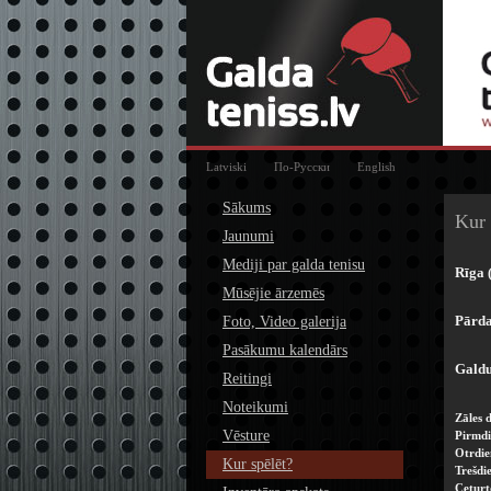
Latviski
По-Русски
English
Sākums
Kur 
Jaunumi
Mediji par galda tenisu
Rīga 
Mūsējie ārzemēs
Pārda
Foto, Video galerija
Pasākumu kalendārs
Galdu
Reitingi
Noteikumi
Zāles 
Vēsture
Pirmdi
Otrdie
Kur spēlēt?
Trešdie
Ceturt