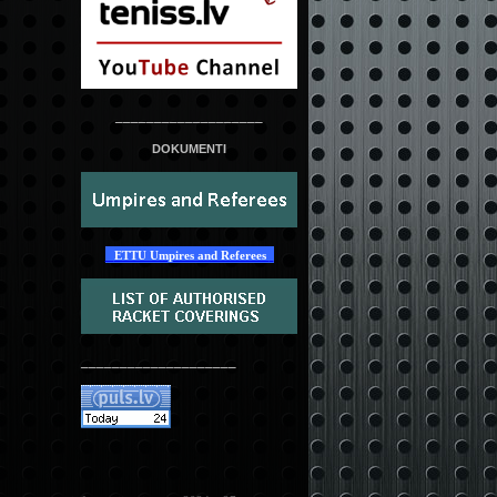
___________________
DOKUMENTI
ETTU Umpires and Referees
____________________