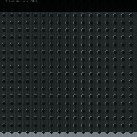
© Galdateniss.lv: 2024