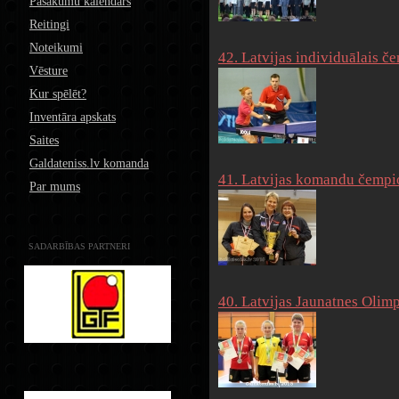
Pasākumu kalendārs
Reitingi
Noteikumi
42. Latvijas individuālais č
Vēsture
Kur spēlēt?
Inventāra apskats
Saites
Galdateniss.lv komanda
41. Latvijas komandu čempio
Par mums
SADARBĪBAS PARTNERI
40. Latvijas Jaunatnes Olim