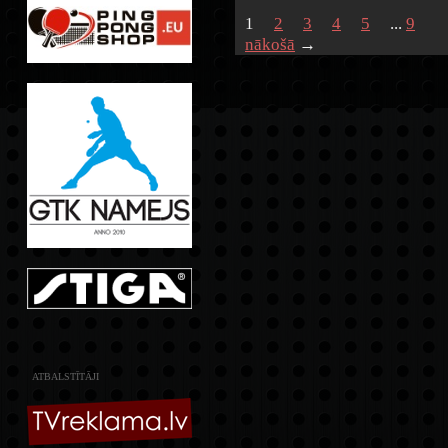
1
2
3
4
5
...
9
nākošā
→
ATBALSTĪTĀJI