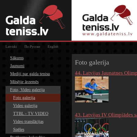
Latviski
По-Русски
English
Sākums
Foto galerija
Jaunumi
44. Latvijas Jaunatnes Olim
Mediji par galda tenisu
Mūsējie ārzemēs
Foto, Video galerija
Foto galerija
Video galerija
TTBL - TV VIDEO
43. Latvijas IV Olimpiādes s
Video translācijas
Spēles