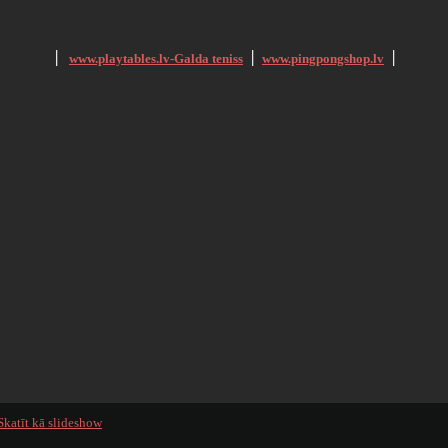
׀
www.playtables.lv-Galda teniss
׀
www.pingpongshop.lv
׀
Skatīt kā slideshow