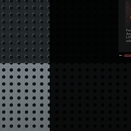
Fot
Amb
LSV
zel
←
atpa