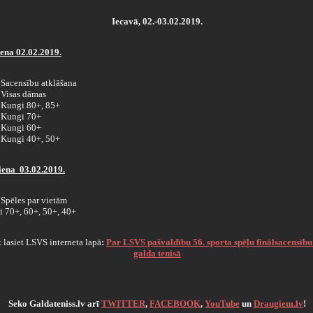
Iecavā, 02.-03.02.2019.
iena 02.02.2019.
Sacensību atklāšana
Visas dāmas
Kungi 80+, 85+
Kungi 70+
Kungi 60+
Kungi 40+, 50+
iena 03.02.2019.
Spēles par vietām
 70+, 60+, 50+, 40+
 lasiet LSVS interneta lapā
:
Par LSVS pašvaldību 56. sporta spēļu finālsacensību
galda tenisā
Seko Galdateniss.lv arī
TWITTER
,
FACEBOOK
,
YouTube
un
Draugiem.lv
!