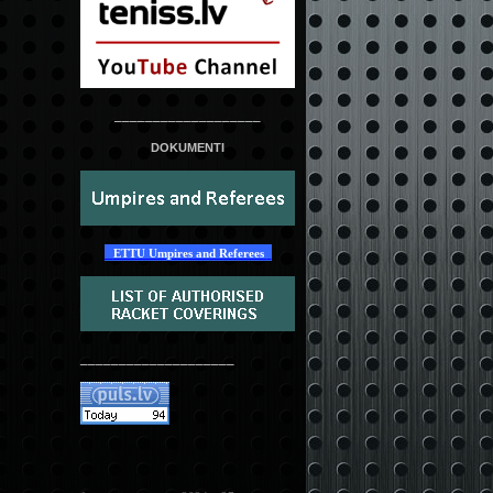
___________________
DOKUMENTI
ETTU Umpires and Referees
____________________