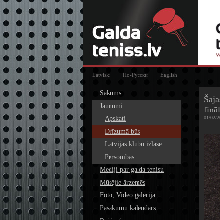
Latviski
По-Русски
English
Sākums
Šajā
Jaunumi
finā
Apskati
01/02/2
Drīzumā būs
Latvijas klubu izlase
Personības
Mediji par galda tenisu
Mūsējie ārzemēs
Foto, Video galerija
Pasākumu kalendārs