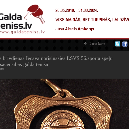
Lapas karte
s brīvdienās Iecavā norisināsies LSVS 56.sporta spēļu
lsacensības galda tenisā
019