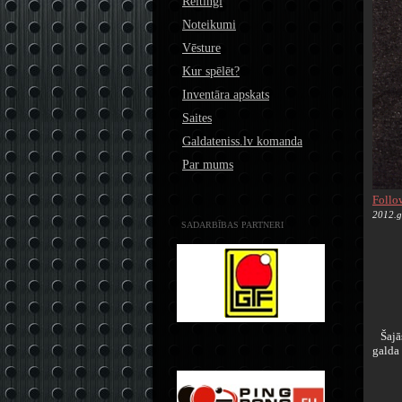
Reitingi
Noteikumi
Vēsture
Kur spēlēt?
Inventāra apskats
Saites
Galdateniss.lv komanda
Par mums
Follo
2012.g
SADARBĪBAS PARTNERI
Šajās
galda 