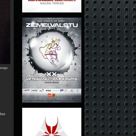
mberga
ības