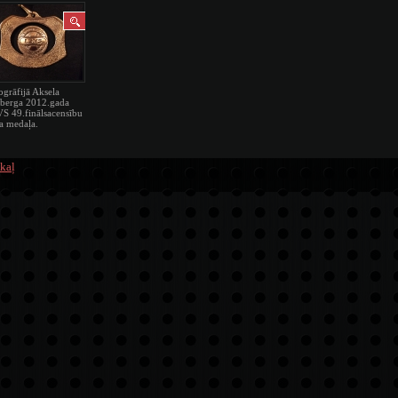
ogrāfijā Aksela
erga 2012.gada
S 49.finālsacensību
ta medaļa.
kaļ