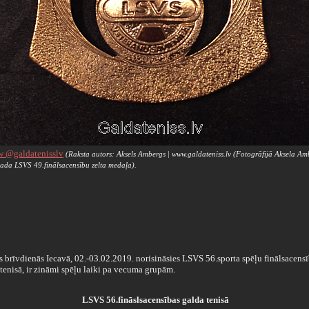
w @galdatenisslv
(Raksta autors: Aksels Ambergs | www.galdateniss.lv (Fotogrāfijā Aksela A
ada LSVS 49.finālsacensību zelta medaļa).
 brīvdienās Iecavā, 02.-03.02.2019. norisināsies LSVS 56.sporta spēļu finālsacens
tenisā, ir zināmi spēļu laiki pa vecuma grupām.
LSVS 56.fināslsacensības galda tenisā