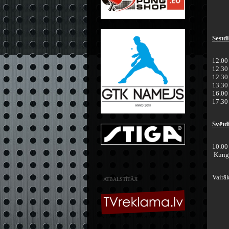
Sestd
12.00
12.30
12.30
13.30
16.00
17.30
Svētd
10.00
Kungi
Vairāk
ATBALSTĪTĀJI