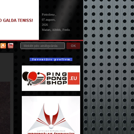
Piektdiena ,
07.augusts,
2026
Madars, Alfrēds, Fredis
OK
I n v e n t ā r s p r o f i e m