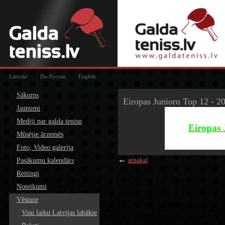
Latviski
По-Русски
English
Sākums
Eiropas Junioru Top 12 - 2
Jaunumi
Mediji par galda tenisu
Eiropas 
Mūsējie ārzemēs
Foto, Video galerija
←
atpakaļ
Pasākumu kalendārs
Reitingi
Noteikumi
Vēsture
Visu laiku Latvijas labākie