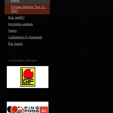
Raksti
Eiropas Junioru Top 12 -
2007
Kur spēlēt?
Inventāra apskats
Saites
Galdateniss.lv komanda
Par mums
SADARBĪBAS PARTNERI