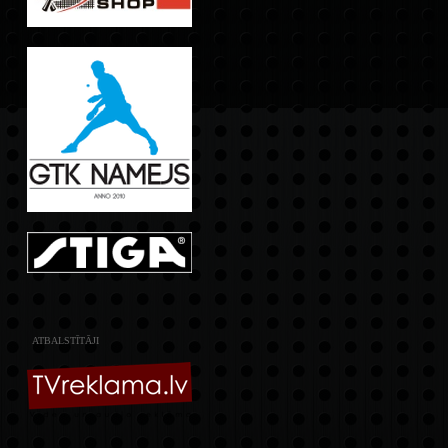
ATBALSTĪTĀJI