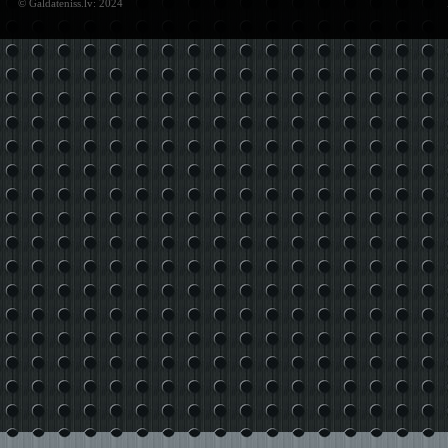
© Galdateniss.lv: 2024