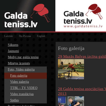
Latviski
По-Русски
English
Sākums
Foto galerija
Jaunumi
29 Mazās Balvas izcīņa galda
Mediji par galda tenisu
Mūsējie ārzemēs
Foto, Video galerija
Foto galerija
Video galerija
TTBL - TV VIDEO
28 Galda tenisa asociācija
2013
Video translācijas
Spēles