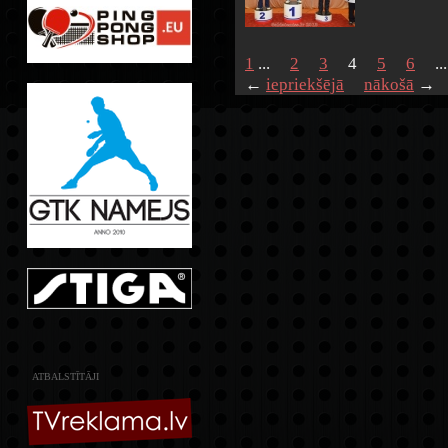
1
...
2
3
4
5
6
..
←
iepriekšējā
nākošā
→
ATBALSTĪTĀJI