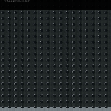
© Galdateniss.lv: 2024