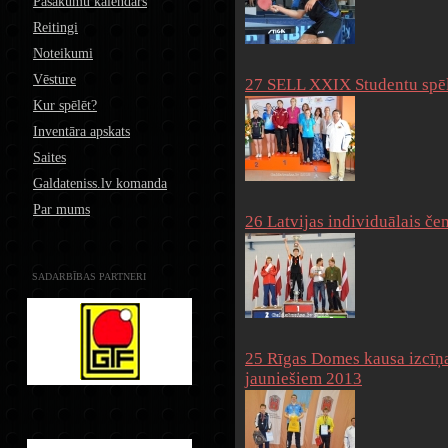
Pasākumu kalendārs
Reitingi
Noteikumi
Vēsture
27 SELL XXIX Studentu spēle
Kur spēlēt?
Inventāra apskats
Saites
Galdateniss.lv komanda
Par mums
26 Latvijas individuālais č
SADARBĪBAS PARTNERI
25 Rīgas Domes kausa izcīņas
jauniešiem 2013