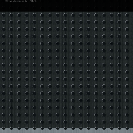
© Galdateniss.lv: 2024