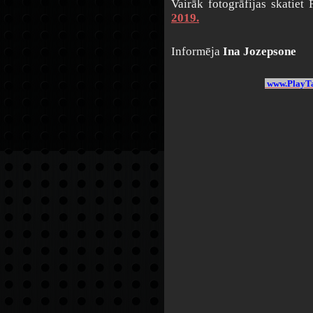
Vairāk fotogrāfijas skatiet
2019.
Informēja
Ina Jozepsone
www.PlayTa