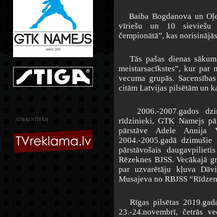
Baiba Bogdanova un Oļegs
vīriešu un 10 sieviešu 
čempionātā”, kas norisinājā
Tās pašas dienas sākumā n
meistarsacīkstes”, kur par 
vecuma grupās. Sacensības b
citām Latvijas pilsētām un k
2006.-2007.gados dzimuš
rīdzinieki, GTK Namejs pā
ATBALSTĪTĀJI
pārstāve Adele Annija V
2004.-2005.gadā dzimušie 
pārstāvošais daugavpilie
Rēzeknes BJSS. Vecākajā g
par uzvarētāju kļuva Dā
Musajeva no RBJSS “Rīdzen
Rīgas pilsētas 2019.gada 
23.-24.novembrī, četrās v