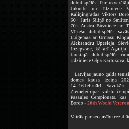
dubultspēlēs. Par uzvarētāj
Juknelis un rīdziniece 
Kaļiņingradas Viktors Doro
60+ Juris Siliņš no Smilte
70+ Austra Birzniece no T
Vīriešu dubultspēlēs savā
Luigemaa ar Urmasu Kingu n
Aleksandru Upesleja. Siev
Jozepsone, kā arī Agafija
Jauktajās dubultspēlēs triu
rīdziniece Olga Kartuzova, kā
Latvijas jauno galda tenisi
domes kausa izcīņa 202
14.-16.februārī. Savukārt
Ziemeļeiropas valstu čempi
Pasaules Čempionāts, kas 
Bordo -
20th World Vetera
Vairāk par secensību rezultā