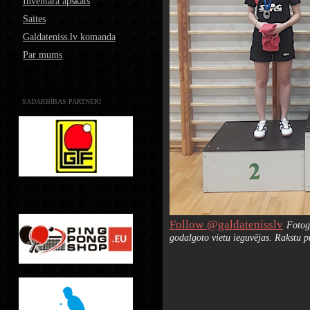
Inventāra apskats
Saites
Galdateniss.lv komanda
Par mums
SADARBĪBAS PARTNERI
Follow @galdatenisslv
Fotog
godalgoto vietu ieguvējas. Rakstu p