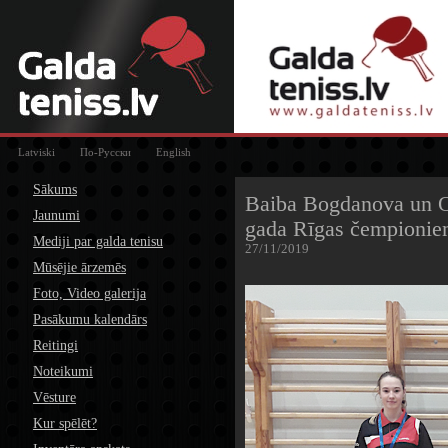
Latviski
По-Русски
English
Sākums
Baiba Bogdanova un Oļ
Jaunumi
gada Rīgas čempioni
Mediji par galda tenisu
27/11/2019
Mūsējie ārzemēs
Foto, Video galerija
Pasākumu kalendārs
Reitingi
Noteikumi
Vēsture
Kur spēlēt?