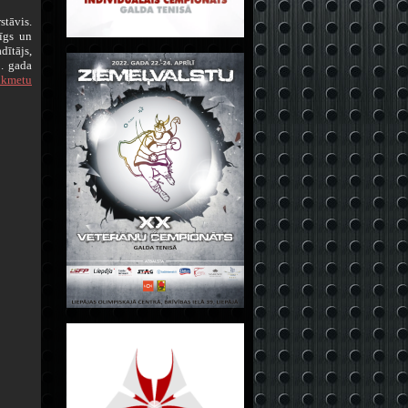
tāvis.
tīgs un
dītājs,
0. gada
aikmetu