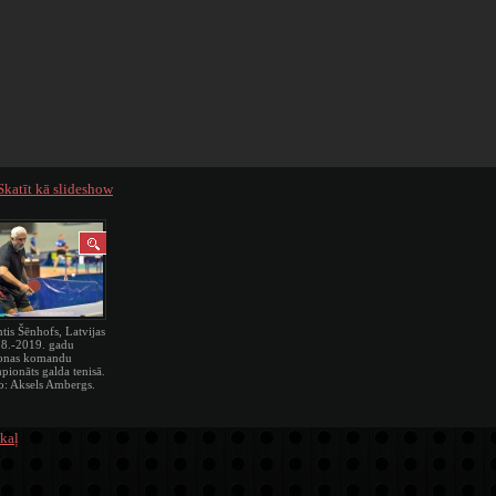
Skatīt kā slideshow
tis Šēnhofs, Latvijas
8.-2019. gadu
onas komandu
pionāts galda tenisā.
o: Aksels Ambergs.
kaļ