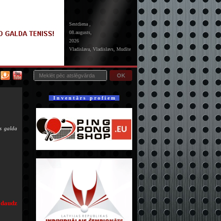
Sestdiena ,
08.augusts,
2026
Vladislava, Vladislavs, Mudīte
OK
I n v e n t ā r s p r o f i e m
s galda
 daudz