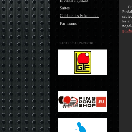
Inventāra apskats
Gunti
Saites
Pieda
Galdateniss.lv komanda
sabied
kā ar
Par mums
nogal
griežo
SADARBĪBAS PARTNERI