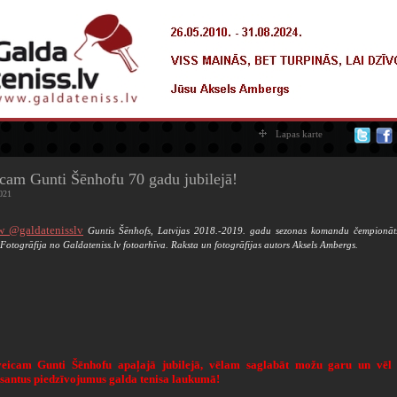
Lapas karte
cam Gunti Šēnhofu 70 gadu jubilejā!
021
w @galdatenisslv
Guntis Šēnhofs, Latvijas 2018.-2019. gadu sezonas komandu čempionāt
 Fotogrāfija no Galdateniss.lv fotoarhīva. Raksta un fotogrāfijas autors Aksels Ambergs.
veicam Gunti Šēnhofu apaļajā jubilejā, vēlam saglabāt možu garu un vēl
esantus piedzīvojumus galda tenisa laukumā!