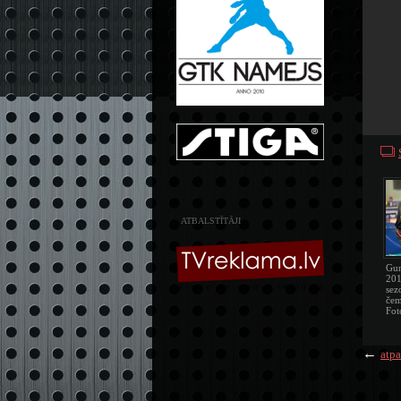
ATBALSTĪTĀJI
Gun
201
sez
čem
Fot
←
atpa