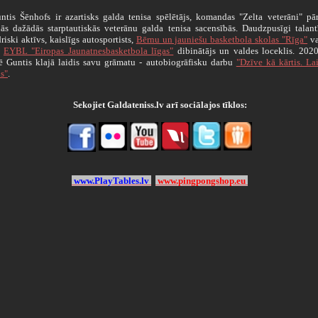
s Šēnhofs ir azartisks galda tenisa spēlētājs, komandas "Zelta veterāni" pārs
lās dažādās starptautiskās veterānu galda tenisa sacensībās. Daudzpusīgi talan
riski aktīvs, kaislīgs autosportists,
Bērnu un jauniešu basketbola skolas "Rīga"
va
ī
EYBL "Eiropas Jaunatnesbasketbola līgas"
dibinātājs un valdes loceklis. 202
ē Guntis klajā laidis savu grāmatu - autobiogrāfisku darbu
"Dzīve kā kārtis. L
s"
.
Sekojiet Galdateniss.lv arī sociālajos tīklos:
www.PlayTables.lv
www.pingpongshop.eu