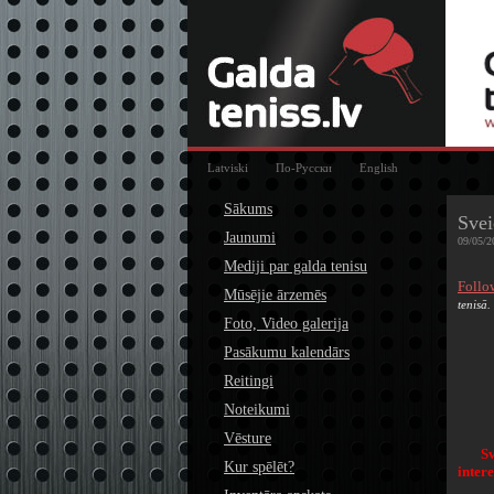
Latviski
По-Русски
English
Sākums
Svei
Jaunumi
09/05/2
Mediji par galda tenisu
Follo
Mūsējie ārzemēs
tenisā.
Foto, Video galerija
Pasākumu kalendārs
Reitingi
Noteikumi
Vēsture
S
Kur spēlēt?
inter