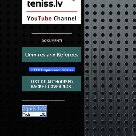
___________________
DOKUMENTI
ETTU Umpires and Referees
____________________