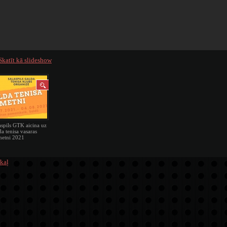
Skatīt kā slideshow
aspils GTK aicina uz
da tenisa vasaras
etni 2021
kaļ