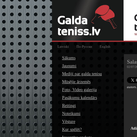
Latviski
По-Русски
English
Sākums
Sala
Jaunumi
02/07/2
Mediji par galda tenisu
Mūsējie ārzemēs
autors
Foto, Video galerija
Pasākumu kalendārs
Reitingi
Noteikumi
Vēsture
Atl
Kur spēlēt?