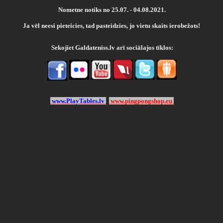
Nometne notiks no 25.07. - 04.08.2021.
Ja vēl neesi pieteicies, tad pasteidzies, jo vietu skaits ierobežots!
Sekojiet Galdateniss.lv arī sociālajos tīklos:
www.PlayTables.lv
www.pingpongshop.eu