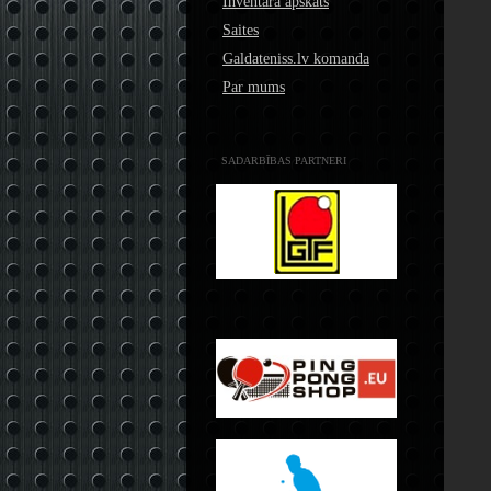
Inventāra apskats
Saites
Galdateniss.lv komanda
Par mums
SADARBĪBAS PARTNERI