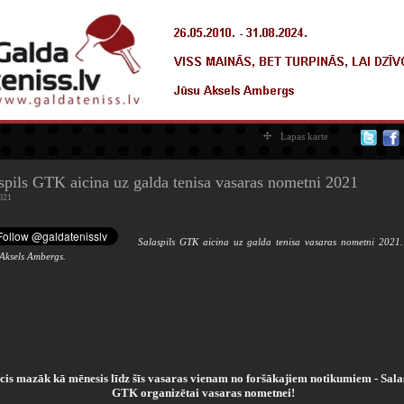
Lapas karte
spils GTK aicina uz galda tenisa vasaras nometni 2021
021
Salaspils GTK aicina uz galda tenisa vasaras nometni 2021.
 Aksels Ambergs.
icis mazāk kā mēnesis līdz šīs vasaras vienam no foršākajiem notikumiem - Sala
GTK organizētai vasaras nometnei!