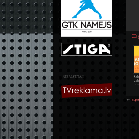
ATBALSTĪTĀJI
Sal
gal
nom
←
atpa