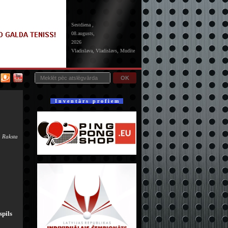
Sestdiena ,
08.augusts,
2026
Vladislava, Vladislavs, Mudīte
OK
I n v e n t ā r s p r o f i e m
 Raksta
spils