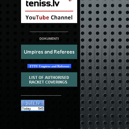
___________________
DOKUMENTI
ETTU Umpires and Referees
____________________