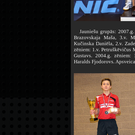
Jauniešu grupās: 2007.g. 
Brazovskaja Maša, 3.v. Mo
Kučinska Daniēla, 2.v. Zade
zēniem: 1.v. Petruškēvičus Mi
Gustavs. 2004.g. zēniem: 1
Haralds Fjodorovs. Apsveica