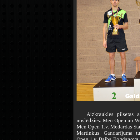
Aizkraukles pilsētas atk
noslēdzies. Men Open un W
Men Open 1.v. Medardas Stan
Martinkus. Gandarījuma t
Open 1.v. Baiba Bogdanova, 