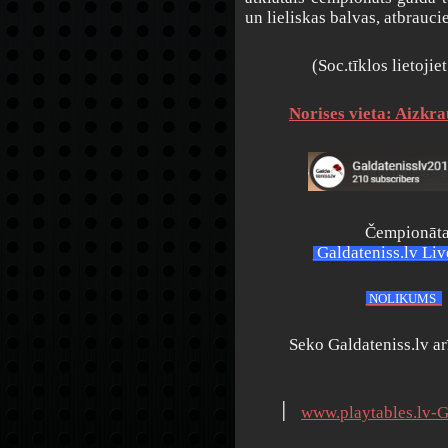
un lieliskas balvas, atbraucie
(Soc.tīklos lietojie
Norises vieta: Aizkra
Čempionāta 
Galdateniss.lv Li
NOLIKUMS
Seko Galdateniss.lv a
׀
www.playtables.lv-G