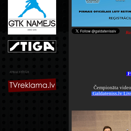
Ra
ATBALSTĪTĀJI
F
Čempionāta video 
Galdateniss.lv Li