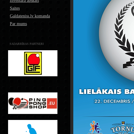
Inventāra apskats
Saites
Galdateniss.lv komanda
Par mums
SADARBĪBAS PARTNERI