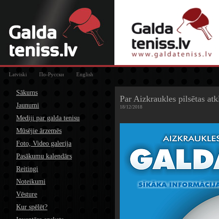
Latviski
По-Русски
English
Sākums
Par Aizkraukles pilsētas at
Jaunumi
18/12/2018
Mediji par galda tenisu
Mūsējie ārzemēs
Foto, Video galerija
Pasākumu kalendārs
Reitingi
Noteikumi
Vēsture
Kur spēlēt?