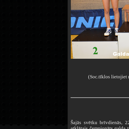
(Soc.tīklos lietojie
Šajās svētku brīvdienās, 2
atklātais čempionāts galda 