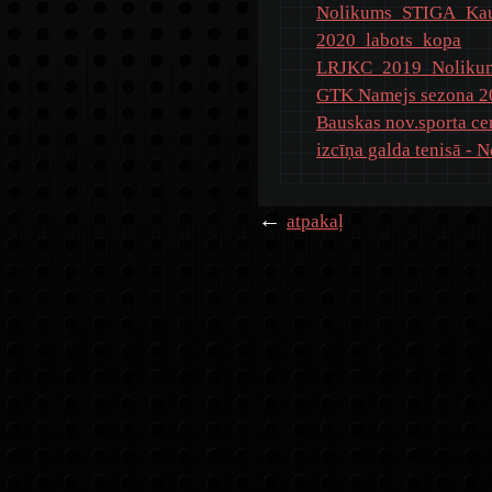
Nolikums_STIGA_Kau
2020_labots_kopa
LRJKC_2019_Nolikum
GTK Namejs sezona 2
Bauskas nov.sporta c
izcīņa galda tenisā - 
←
atpakaļ