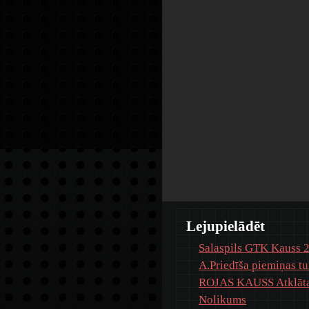
Lejupielādēt
Salaspils GTK Kauss 2
A.Priedīša piemiņas t
ROJAS KAUSS Atklātai
Nolikums