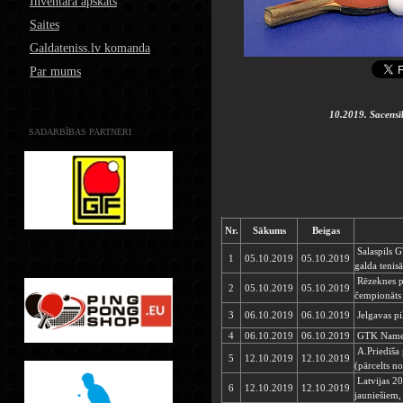
Inventāra apskats
Saites
Galdateniss.lv komanda
Par mums
10.2019. Sacens
SADARBĪBAS PARTNERI
Nr.
Sākums
Beigas
Salaspils 
1
05.10.2019
05.10.2019
galda tenisa
Rēzeknes pi
2
05.10.2019
05.10.2019
čempionāts 
3
06.10.2019
06.10.2019
Jelgavas pi
4
06.10.2019
06.10.2019
GTK Namejs
A.Priedīša 
5
12.10.2019
12.10.2019
(pārcelts n
Latvijas 2
6
12.10.2019
12.10.2019
jauniešiem,