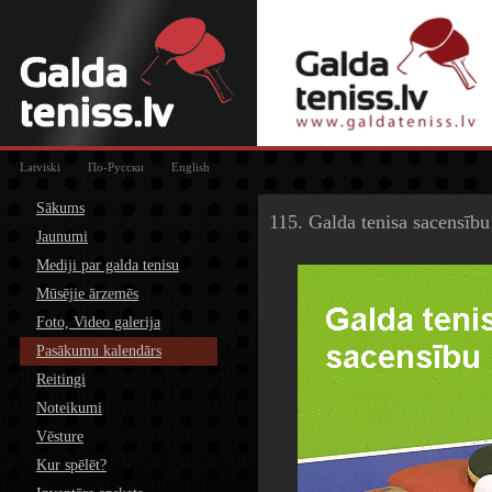
Latviski
По-Русски
English
Sākums
115. Galda tenisa sacensību
Jaunumi
Mediji par galda tenisu
Mūsējie ārzemēs
Foto, Video galerija
Pasākumu kalendārs
Reitingi
Noteikumi
Vēsture
Kur spēlēt?