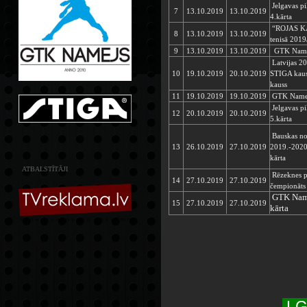
Jelgavas pi
7
13.10.2019
13.10.2019
4.kārta
“ROJAS KAU
8
13.10.2019
13.10.2019
tenisā 201
9
13.10.2019
13.10.2019
GTK Namej
Latvijas 20
10
19.10.2019
20.10.2019
STIGA kau
kauss
11
19.10.2019
19.10.2019
GTK Namejs
Jelgavas pi
12
20.10.2019
20.10.2019
5.kārta
Bauskas n
13
26.10.2019
27.10.2019
2019.-2020.
kārta
ATBALSTĪTĀJI
Rēzeknes pi
14
27.10.2019
27.10.2019
čempionāts 
GTK Namej
15
27.10.2019
27.10.2019
kārta
LG