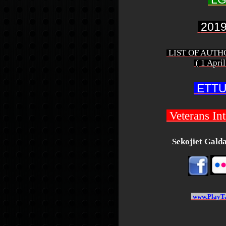
2019
LIST OF AUT
( 1 Apri
ETTU
Veterans Int
Sekojiet Galdat
www.PlayTa