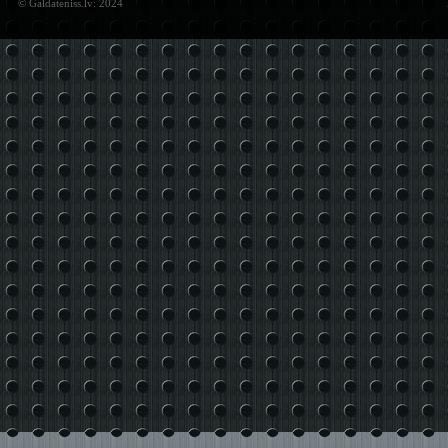
© Galdateniss.lv: 2024