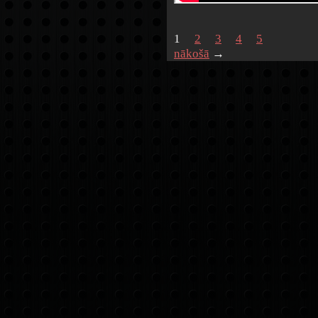
1
2
3
4
5
nākošā
→