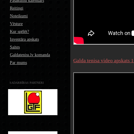
Pasākumu kalendārs
Reitingi
Noteikumi
Vēsture
Kur spēlēt?
Inventāra apskats
Saites
Galdateniss.lv komanda
Galda tenisa video apskats 
Par mums
SADARBĪBAS PARTNERI