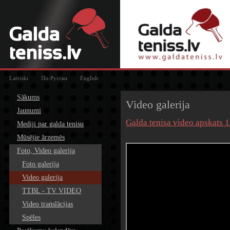
Latviski
По-Русски
English
Sākums
Video galerija
Jaunumi
Galda tenisa video apskats 
Mediji par galda tenisu
Mūsējie ārzemēs
Foto, Video galerija
Foto galerija
Video galerija
TTBL - TV VIDEO
Video translācijas
Spēles