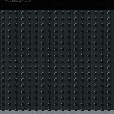
© Galdateniss.lv: 2024