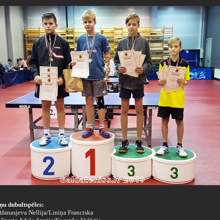
ņu dubultspēles:
 Afanasjeva Nellija/Liniņa Franciska