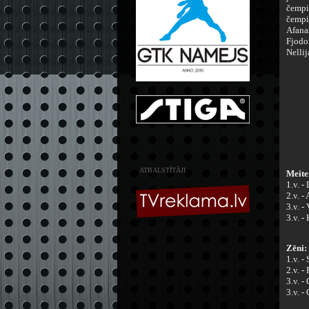
čempi
čempi
Afana
Fjodo
Nelli
ATBALSTĪTĀJI
Meite
1.v. -
2.v. -
3.v. -
3.v. -
Zēni:
1.v. -
2.v. -
3.v. -
3.v. -