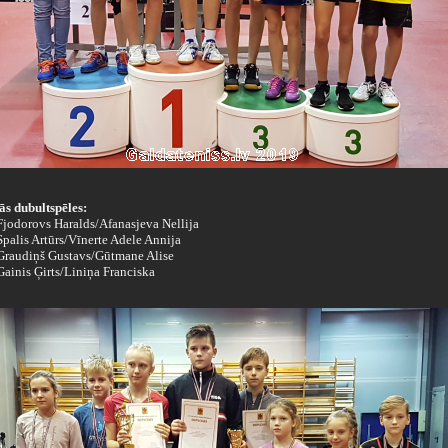
ās dubultspēles:
 Fjodorovs Haralds/Afanasjeva Nellija
 Spalis Artūrs/Vīnerte Adele Annija
- Graudiņš Gustavs/Gūtmane Alise
 Gainis Ģirts/Liniņa Franciska