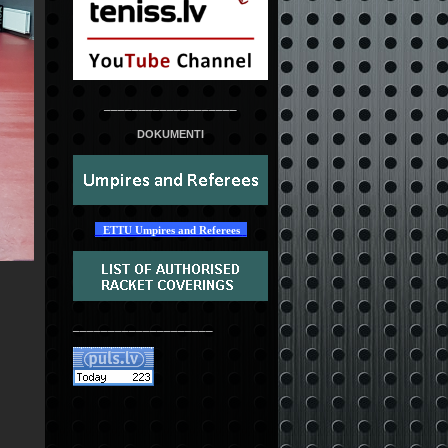
___________________
DOKUMENTI
ETTU Umpires and Referees
____________________