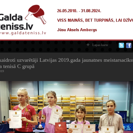
Lapas karte
aidroti uzvarētāji Latvijas 2019.gada jaunatnes meistarsacīks
a tenisā C grupā
019