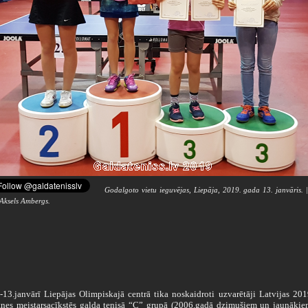
Godalgoto vietu ieguvējas, Liepāja, 2019. gada 13. janvāris. 
 Aksels Ambergs.
3.janvārī Liepājas Olimpiskajā centrā tika noskaidroti uzvarētāji Latvijas 20
tnes meistarsacīkstēs galda tenisā “C” grupā (2006.gadā dzimušiem un jaunākie