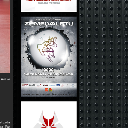
| Raksta
19.gada
m). Par