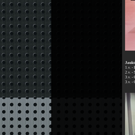
Jaukt
1.v. -
2.v. -
3.v. 
3.v. -