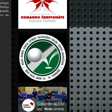
lnījās
ellija
aralds
ovs un