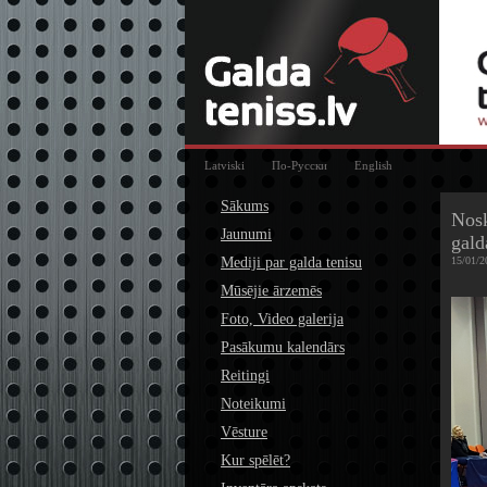
Latviski
По-Русски
English
Sākums
Nosk
Jaunumi
gald
Mediji par galda tenisu
15/01/2
Mūsējie ārzemēs
Foto, Video galerija
Pasākumu kalendārs
Reitingi
Noteikumi
Vēsture
Kur spēlēt?