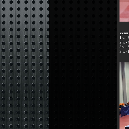
Zēnu 
1.v. -
2.v. -
3.v. 
3.v. 