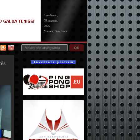
Svētdiena ,
09.augusts,
2026
Madara, Genoveva
OK
tēs
I n v e n t ā r s p r o f i e m