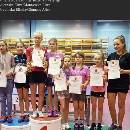
 Vīnerte Adele Annija/Kosenko Valērija
- Kučinska Elīza/Manavicka Elīza
- Kravinska Elinda/Gūtmane Alise