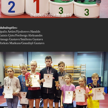
dubultspēles:
 Spalis Artūrs/Fjodorovs Haralds
 Gainis Ģirts/Freibergs Aleksandrs
- Vanags Gustavs/Smiltens Gustavs
- Rieksts Markuss/Graudiņš Gustavs