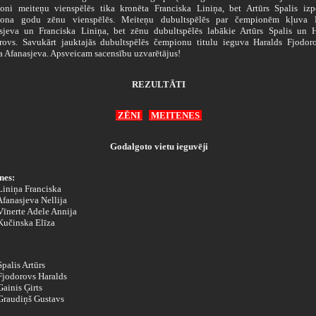
oni meiteņu vienspēlēs tika kronēta Franciska Liniņa, bet Artūrs Spalis izpe
ona godu zēnu vienspēlēs. Meiteņu dubultspēlēs par čempionēm kļuva N
sjeva un Franciska Liniņa, bet zēnu dubultspēlēs labākie Artūrs Spalis un H
rovs. Savukārt jauktajās dubultspēlēs čempionu titulu ieguva Haralds Fjodor
ja Afanasjeva. Apsveicam sacensību uzvarētājus!
REZULTĀTI
ZĒNI
MEITENES
Godalgoto vietu ieguvēji
nes:
 Liniņa Franciska
 Afanasjeva Nellija
 Vīnerte Adele Annija
 Kučinska Elīza
 Spalis Artūrs
 Fjodorovs Haralds
 Gainis Ģirts
 Graudiņš Gustavs