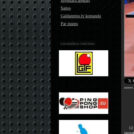
Inventāra apskats
Saites
Galdateniss.lv komanda
Par mums
SADARBĪBAS PARTNERI
autors
12.-1
jauna