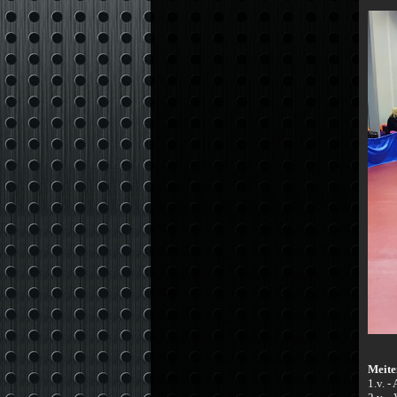
Meite
1.v. -