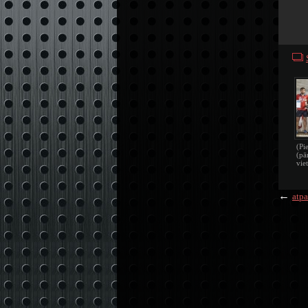
(Pi
(pā
vie
←
atpa