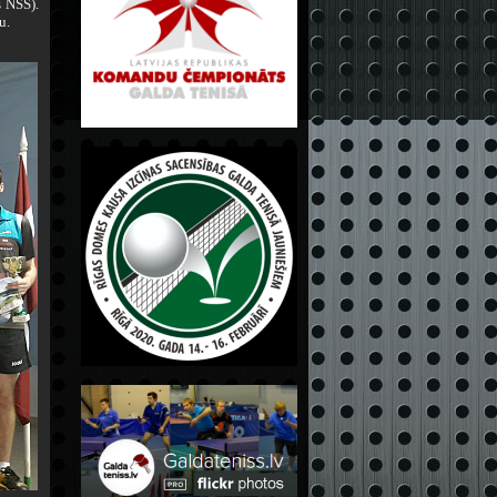
s NSS).
u.