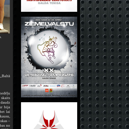
s.
„Baltā
nedēļu
 skaits
i daudz
ur bija
bet lai
 kausu,
uskas –
abas no