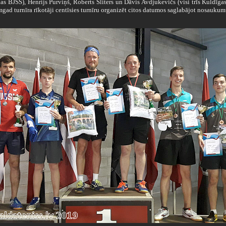
s BJSS), Henrijs Purviņš, Roberts Šliters un Dāvis Avdjukevičs (visi trīs Kuldīga
gad turnīra rīkotāji centīsies turnīru organizēt citos datumos saglabājot nosaukum