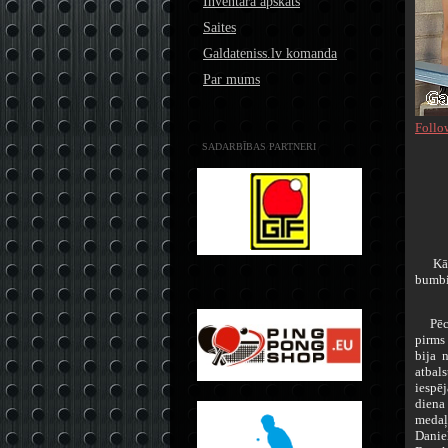
Inventāra apskats
Saites
Galdateniss.lv komanda
Par mums
Follo
SADARBĪBAS PARTNERI
Kā ja
bumbi
Pēc i
pirms
bija n
atbal
iespē
diena
medaļ
Danie