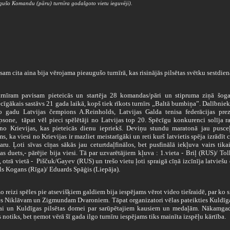
gušo Komandu (pāru) turnīra godalgoto vietu ieguvēji).
m cita aina bija vērojama pieaugušo turnīrā, kas risinājās pilsētas svētku sestdien
ram pavisam pieteicās un startēja 28 komandas/pāri un stipruma ziņā šoga
cīgākais sastāvs 21 gada laikā, kopš tiek rīkots turnīrs „Baltā bumbiņa”. Dalībnie
o gadu Latvijas čempions A.Reinholds, Latvijas Galda tenisa federācijas prez
psone, tāpat vēl pieci spēlētāji no Latvijas top 20. Spēcīgu konkurenci solīja ra
 no Krievijas, kas pieteicās dienu iepriekš. Deviņu stundu maratonā jau pusce
s, ka viesi no Krievijas ir mazliet meistarīgāki un reti kurš latvietis spēja izrādīt 
aru. Ļoti sīvas cīņas sākās jau ceturtdaļfinālos, bet pusfinālā iekļuva vairs tika
as duets,- pārējie bija viesi. Tā par uzvarētājiem kļuva : 1.vieta - Briļ (RUS)/ To
 otrā vietā - Piščuk/Gayev (RUS) un trešo vietu ļoti spraigā cīņā izcīnīja latviešu 
ls Kogans (Rīga)/ Eduards Spāģis (Liepāja).
reizi spēles pie atsevišķiem galdiem bija iespējams vērot video tiešraidē, par ko s
es Niklāvam un Zigmundam Dvaroniem. Tāpat organizatori vēlas pateikties Kuldī
ai un Kuldīgas pilsētas domei par sarūpētajiem kausiem un medaļām. Nākamgad
s notiks, bet ņemot vērā šī gada ilgo turnīru iespējams tiks mainīta izspēļu kārtība.