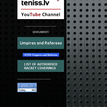
___________________
DOKUMENTI
ETTU Umpires and Referees
____________________