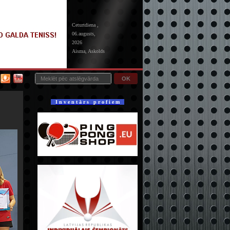
Ceturtdiena ,
06.augusts,
2026
Aisma, Askolds
OK
I n v e n t ā r s p r o f i e m