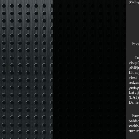
(
Pieau
Pavisa
Turnī
visspē
pēdēj
I.Joze
viesi
redzam
pretsp
Latvij
(LAT),
Danie
Pirmo 
paldi
vadīb
turnīr