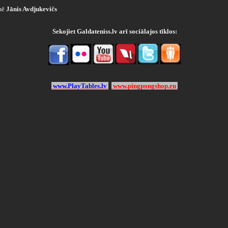
mē
Jānis Avdjukevičs
Sekojiet Galdateniss.lv arī sociālajos tīklos:
www.PlayTables.lv
www.pingpongshop.eu