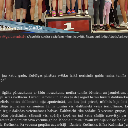
w @galdatenisslv
(Jauniešu turnīra godalgoto vietu ieguvēji).
Rakstu publicēja Aksels Amberg
u katru gadu, Kuldīgas pilsētas svētku laikā norisinās galda tenisa turnīrs 
ņa”.
lgāka pārtraukuma ar šādu nosaukumu notika turnīrs bērniem un jauniešiem, 
 pilsētas svētkiem. Dažādu iemeslu un apstākļu dēļ šogad bērnu turnīra dalībnieku
eliels, toties dalībnieki bija apmierināti, un kas ļoti priecē, tribīnēs bija ļot
stītāju jaunajiem censoņiem. Pirms turnīra visi dalībnieki veica iesildīšanos, k
ja iegūt dažādas veicināšanas balvas. Dalībnieki tika sadalīti 3 vecuma grupās, 
 būtu piesātināta, sākumā visi spēlēja kopā un tad katrs cīnījās atsevišķi par
ām un diplomiem savā vecumā grupā. Kopējā turnīrā uzvaru izcīnīja viešņa no Ba
la Kučinska. Pa vecuma grupām uzvarētāji : Daniela Kučinska, Elīza Kučinska ( 