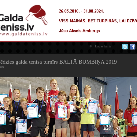
Lapas karte
lēdzies galda tenisa turnīrs BALTĀ BUMBIŅA 2019
019