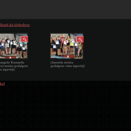
Skatīt kā slideshow
eaugušo Komandu
(Jauniešu turnīra
ru) turnīra godalgoto
godalgoto vietu ieguvēji)
tu ieguvēji).
kaļ