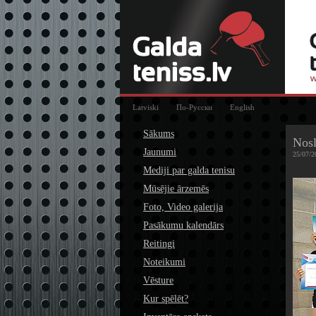
Latviski
По-Русски
English
Sākums
Nos
Jaunumi
25/07/2
Mediji par galda tenisu
Mūsējie ārzemēs
Foto, Video galerija
Pasākumu kalendārs
Reitingi
Noteikumi
Vēsture
Kur spēlēt?