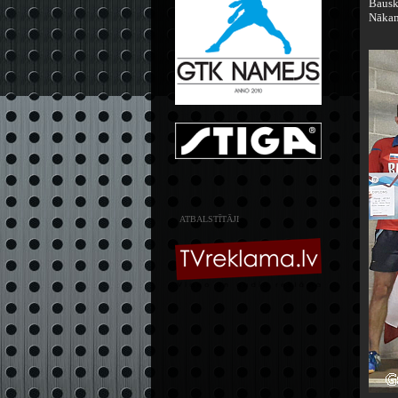
Bauska
Nākam
ATBALSTĪTĀJI