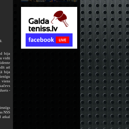
ā.
d bija
ku vidū
idente
dīt arī
ļā bija
cienīgu
i viens
lkačevs
duets -
irsnīgs
gas NSS
 atkal